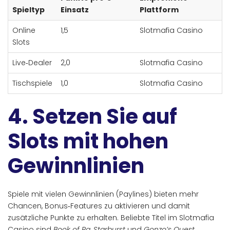
Spieltyp
Einsatz
Plattform
Online
1,5
Slotmafia Casino
Slots
Live‑Dealer
2,0
Slotmafia Casino
Tischspiele
1,0
Slotmafia Casino
4. Setzen Sie auf
Slots mit hohen
Gewinnlinien
Spiele mit vielen Gewinnlinien (Paylines) bieten mehr
Chancen, Bonus‑Features zu aktivieren und damit
zusätzliche Punkte zu erhalten. Beliebte Titel im Slotmafia
Casino sind
Book of Ra
,
Starburst
und
Gonzo’s Quest
.