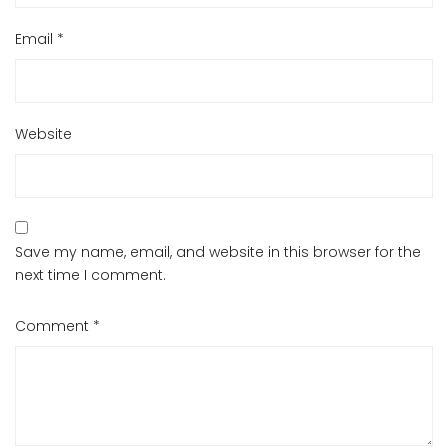
Email
*
Website
Save my name, email, and website in this browser for the
next time I comment.
Comment
*