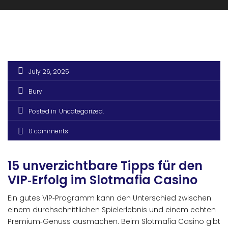
July 26, 2025
Bury
Posted in
Uncategorized
0 comments
15 unverzichtbare Tipps für den
VIP‑Erfolg im Slotmafia Casino
Ein gutes VIP‑Programm kann den Unterschied zwischen
einem durchschnittlichen Spielerlebnis und einem echten
Premium‑Genuss ausmachen. Beim Slotmafia Casino gibt