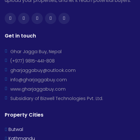
upload your properties, and let it reach potential buyers.
Get in touch
Ghar Jagga Buy, Nepal
(+977) 9815-441-808
gharjaggabuy@outlook.com
info@gharjaggabuy.com
www.gharjaggabuy.com
Subsidiary of Bizwell Technologies Pvt. Ltd.
Property Cities
Butwal
Kathmandu