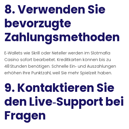
8. Verwenden Sie
bevorzugte
Zahlungsmethoden
E‑Wallets wie Skrill oder Neteller werden im Slotmafia
Casino sofort bearbeitet. Kreditkarten können bis zu
48 Stunden benötigen. Schnelle Ein‑ und Auszahlungen
erhöhen Ihre Punktzahl, weil Sie mehr Spielzeit haben.
9. Kontaktieren Sie
den Live‑Support bei
Fragen