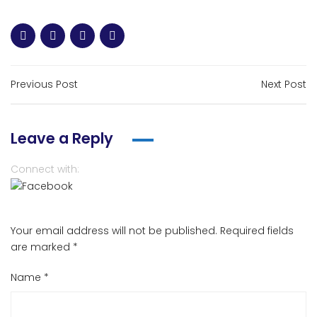
Previous Post
Next Post
Leave a Reply
Connect with:
Your email address will not be published.
Required fields
are marked
*
Name
*