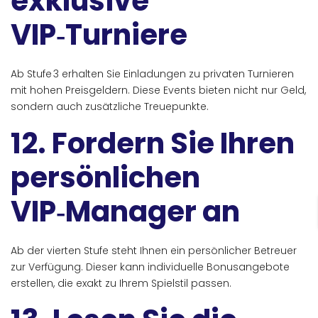
exklusive
VIP‑Turniere
Ab Stufe 3 erhalten Sie Einladungen zu privaten Turnieren
mit hohen Preisgeldern. Diese Events bieten nicht nur Geld,
sondern auch zusätzliche Treuepunkte.
12. Fordern Sie Ihren
persönlichen
VIP‑Manager an
Ab der vierten Stufe steht Ihnen ein persönlicher Betreuer
zur Verfügung. Dieser kann individuelle Bonusangebote
erstellen, die exakt zu Ihrem Spielstil passen.