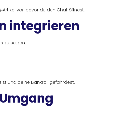
Artikel vor, bevor du den Chat öffnest.
n integrieren
s zu setzen:
elst und deine Bankroll gefährdest.
rt‑Umgang