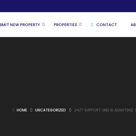
BMIT NEW PROPERTY
PROPERTIES
CONTACT
AB
Butwal
Kathmandu
Pokhara
HOME
UNCATEGORIZED
24/7 SUPPORT UND KI‑ASSISTENZ: