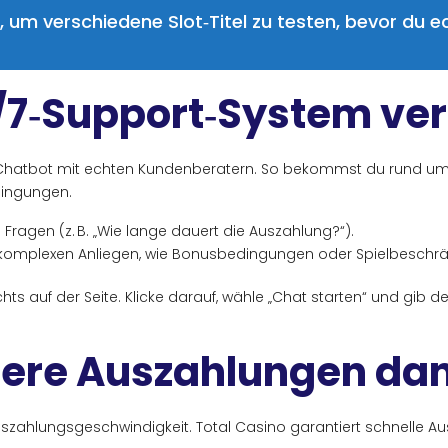
s, um verschiedene Slot‑Titel zu testen, bevor du e
24/7‑Support‑System ve
 Chatbot mit echten Kundenberatern. So bekommst du rund um di
dingungen.
Fragen (z. B. „Wie lange dauert die Auszahlung?“).
 komplexen Anliegen, wie Bonusbedingungen oder Spielbeschr
s auf der Seite. Klicke darauf, wähle „Chat starten“ und gib dein
ellere Auszahlungen da
Auszahlungsgeschwindigkeit. Total Casino garantiert schnelle 