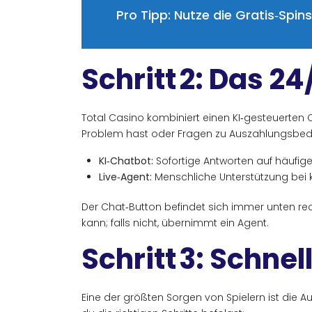
Pro Tipp: Nutze die Gratis‑Spin
Schritt 2: Das 
Total Casino kombiniert einen KI‑gesteuerten
Problem hast oder Fragen zu Auszahlungsbe
KI‑Chatbot:
Sofortige Antworten auf häufige 
Live‑Agent:
Menschliche Unterstützung bei
Der Chat‑Button befindet sich immer unten recht
kann; falls nicht, übernimmt ein Agent.
Schritt 3: Schn
Eine der größten Sorgen von Spielern ist die 