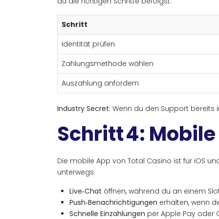
du die richtigen Schritte befolgst:
Schritt
Identität prüfen
Zahlungsmethode wählen
Auszahlung anfordern
Industry Secret:
Wenn du den Support bereits i
Schritt 4: Mobil
Die mobile App von Total Casino ist für iOS u
unterwegs:
Live‑Chat
öffnen, während du an einem Slot 
Push‑Benachrichtigungen
erhalten, wenn de
Schnelle Einzahlungen
per Apple Pay oder 