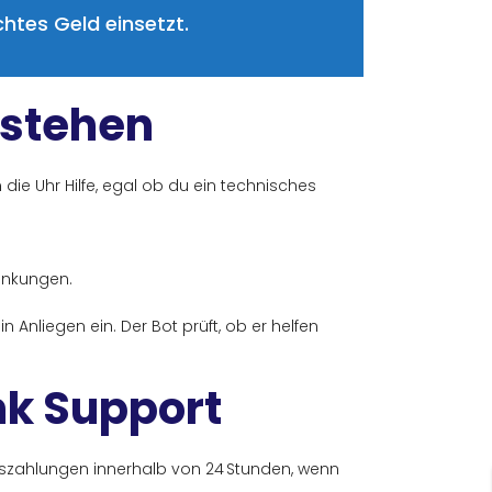
chtes Geld einsetzt.
rstehen
e Uhr Hilfe, egal ob du ein technisches
änkungen.
 Anliegen ein. Der Bot prüft, ob er helfen
nk Support
Auszahlungen innerhalb von 24 Stunden, wenn