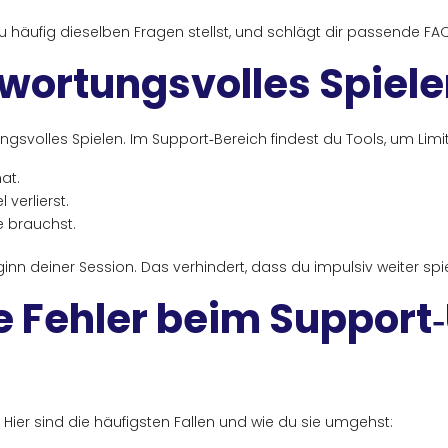
u häufig dieselben Fragen stellst, und schlägt dir passende FAQ‑
twortungsvolles Spiele
gsvolles Spielen. Im Support‑Bereich findest du Tools, um Limit
at.
 verlierst.
se brauchst.
ginn deiner Session. Das verhindert, dass du impulsiv weiter spi
ige Fehler beim Suppo
 Hier sind die häufigsten Fallen und wie du sie umgehst: