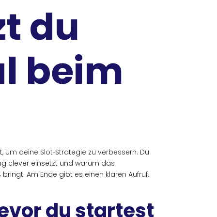
zt du
al beim
tzt, um deine Slot‑Strategie zu verbessern. Du
ung clever einsetzt und warum das
ngt. Am Ende gibt es einen klaren Aufruf,
vor du startest