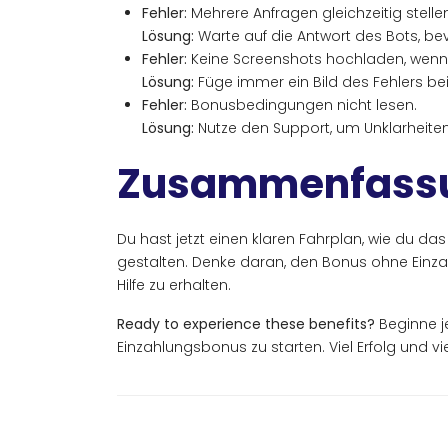
Fehler:
Mehrere Anfragen gleichzeitig stellen
Lösung:
Warte auf die Antwort des Bots, bev
Fehler:
Keine Screenshots hochladen, wenn e
Lösung:
Füge immer ein Bild des Fehlers be
Fehler:
Bonusbedingungen nicht lesen.
Lösung:
Nutze den Support, um Unklarheiten
Zusammenfassun
Du hast jetzt einen klaren Fahrplan, wie du da
gestalten. Denke daran, den Bonus ohne Einzahlu
Hilfe zu erhalten.
Ready to experience these benefits?
Beginne j
Einzahlungsbonus zu starten. Viel Erfolg und v