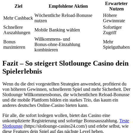
Erwarteter
Ziel
Empfohlene Aktion
Nutzen
Wöchentliche Reload‑Bonusse
Höhere
Mehr Cashback
nutzen
Gewinnrate
Schnellere
Sofortiger
Mobile Banking wählen
Auszahlungen
Zugriff
Willkommens‑ und
Bonus
Mehr
Bonus‑ohne‑Einzahlung
maximieren
Spielguthaben
kombinieren
Fazit – So steigert Slotlounge Casino dein
Spielerlebnis
Wenn du die drei vorgestellten Strategien anwendest, profitierst du
von höheren Gewinnen, schnellerem Spiel und mehr Sicherheit. Der
Slotlounge Willkommensbonus, die wöchentlichen Reload‑Bonusse
und die mobile Plattform bilden ein starkes Trio, das kaum ein
anderes deutsches Online‑Casino bieten kann.
Für alle, die sofort loslegen wollen, bietet das Casino eine
unkomplizierte Registrierung und sofortige Bonusauszahlung.
Teste
Slotlounge
(https://slotlounge-casino24.com/) und erlebe selbst, wie
diese Features dein Spiel auf das nächste Level heben.