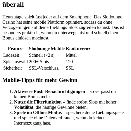
überall
Heutzutage spielt fast jeder auf dem Smartphone. Das Slotlounge
Casino hat seine mobile Plattform optimiert, sodass du ohne
Verzögerungen auf deine Lieblings‑Slots zugreifen kannst. Das ist
besonders praktisch, wenn du unterwegs bist und schnell einen
Bonus einlösen möchtest.
Feature
Slotlounge Mobile
Konkurrenz
Ladezeit
Schnell (<2 s)
Mittel
Spielauswahl
200+ Slots
150
Sicherheit
SSL‑Verschlüss.
SSL
Mobile‑Tipps für mehr Gewinn
Aktiviere Push‑Benachrichtigungen
– so verpasst du
keinen Bonus mehr.
Nutze die Filterfunktion
– finde sofort Slots mit hoher
Volatilität
, die häufige Gewinne bieten.
Spiele im Offline‑Modus
– speichere deine Lieblingsspiele
und spiele ohne Datenverbrauch, wenn du keinen
Internetzugang hast.