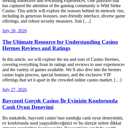
seeking immersive and rewarding experiences. One platform that
has captured the attention of the gaming community is Wild Strike
Casino. This article will explore the reasons behind its meteoric rise,
including its generous bonuses, user-friendly interface, diverse game
offerings, and robust security measures. Join […]
July 28, 2026
The Ultimate Resource for Understanding Casino
Hermes Reviews and Ratings
In this article, we will explore the ins and outs of Casino Hermes,
covering everything from its ratings and reviews to user experiences
and the variety of games available. We’ll also dive into the hermes
casino login process, special bonuses, and the exclusive VIP
offerings that set it apart in the crowded online casino market. […]
July 27, 2026
Bayconti Gerçek Casino İle Evinizin Konforunda
Canlı Oyun Deneyimi
Bu makalede, bayconti casino’nun sunduğu canlı oyun deneyimini,
ev konforunda nasıl yaşayabileceğinizi ve bu süreçte nelere dikkat