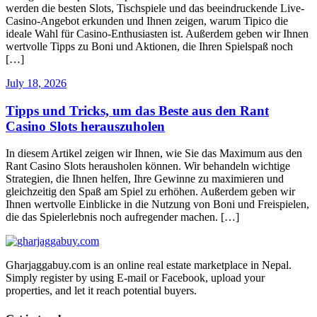
werden die besten Slots, Tischspiele und das beeindruckende Live-
Casino-Angebot erkunden und Ihnen zeigen, warum Tipico die
ideale Wahl für Casino-Enthusiasten ist. Außerdem geben wir Ihnen
wertvolle Tipps zu Boni und Aktionen, die Ihren Spielspaß noch
[…]
July 18, 2026
Tipps und Tricks, um das Beste aus den Rant
Casino Slots herauszuholen
In diesem Artikel zeigen wir Ihnen, wie Sie das Maximum aus den
Rant Casino Slots herausholen können. Wir behandeln wichtige
Strategien, die Ihnen helfen, Ihre Gewinne zu maximieren und
gleichzeitig den Spaß am Spiel zu erhöhen. Außerdem geben wir
Ihnen wertvolle Einblicke in die Nutzung von Boni und Freispielen,
die das Spielerlebnis noch aufregender machen. […]
Gharjaggabuy.com is an online real estate marketplace in Nepal.
Simply register by using E-mail or Facebook, upload your
properties, and let it reach potential buyers.