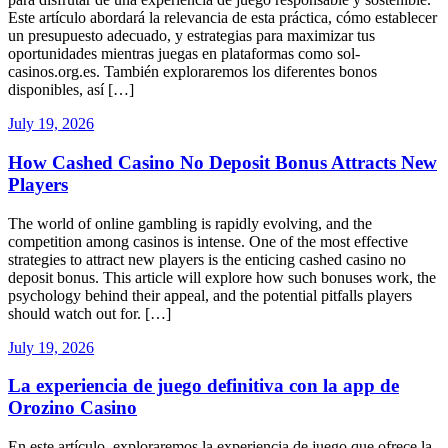
Este artículo abordará la relevancia de esta práctica, cómo establecer
un presupuesto adecuado, y estrategias para maximizar tus
oportunidades mientras juegas en plataformas como sol-
casinos.org.es. También exploraremos los diferentes bonos
disponibles, así […]
July 19, 2026
How Cashed Casino No Deposit Bonus Attracts New
Players
The world of online gambling is rapidly evolving, and the
competition among casinos is intense. One of the most effective
strategies to attract new players is the enticing cashed casino no
deposit bonus. This article will explore how such bonuses work, the
psychology behind their appeal, and the potential pitfalls players
should watch out for. […]
July 19, 2026
La experiencia de juego definitiva con la app de
Orozino Casino
En este artículo, exploraremos la experiencia de juego que ofrece la