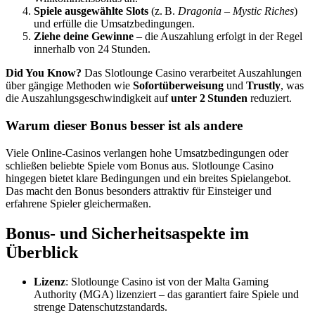
Spiele ausgewählte Slots
(z. B.
Dragonia – Mystic Riches
)
und erfülle die Umsatzbedingungen.
Ziehe deine Gewinne
– die Auszahlung erfolgt in der Regel
innerhalb von 24 Stunden.
Did You Know?
Das Slotlounge Casino verarbeitet Auszahlungen
über gängige Methoden wie
Sofortüberweisung
und
Trustly
, was
die Auszahlungsgeschwindigkeit auf
unter 2 Stunden
reduziert.
Warum dieser Bonus besser ist als andere
Viele Online‑Casinos verlangen hohe Umsatzbedingungen oder
schließen beliebte Spiele vom Bonus aus. Slotlounge Casino
hingegen bietet klare Bedingungen und ein breites Spielangebot.
Das macht den Bonus besonders attraktiv für Einsteiger und
erfahrene Spieler gleichermaßen.
Bonus‑ und Sicherheitsaspekte im
Überblick
Lizenz
: Slotlounge Casino ist von der Malta Gaming
Authority (MGA) lizenziert – das garantiert faire Spiele und
strenge Datenschutzstandards.