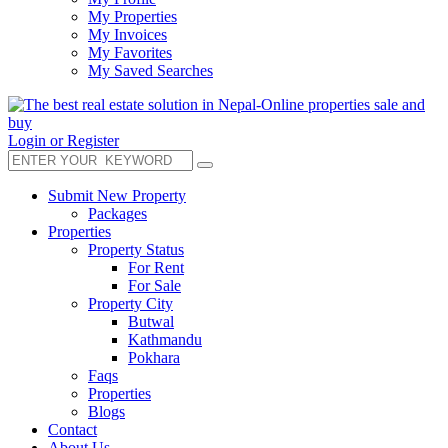
My Properties
My Invoices
My Favorites
My Saved Searches
Login or Register
Submit New Property
Packages
Properties
Property Status
For Rent
For Sale
Property City
Butwal
Kathmandu
Pokhara
Faqs
Properties
Blogs
Contact
About Us