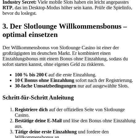
Industry Secret:
Viele mobile Slots haben ein leicht angepasstes
RTP
, das im Desktop‑Modus höher sein kann. Prüfe die Spielinfo,
bevor du loslegst.
3. Der Slotlounge Willkommensbonus –
optimal einsetzen
Der Willkommensbonus von Slotlounge Casino ist einer der
großzügigsten im deutschen Markt. Er kombiniert einen
Einzahlungsbonus mit einem Bonus ohne Einzahlung, sodass du
sofort starten kannst, ohne eigenes Geld zu riskieren.
100 % bis 200 €
auf die erste Einzahlung.
10 € Bonus ohne Einzahlung
sofort nach der Registrierung.
30‑fache Umsatzbedingungen
nur auf ausgewählte Slots.
Schritt‑für‑Schritt Anleitung
Registriere dich
auf der offiziellen Seite von Slotlounge
Casino.
Bestätige deine E‑Mail
und löse den Bonus ohne Einzahlung
aus.
Tätige deine erste Einzahlung
und fordere den
Willkommensbonus an.