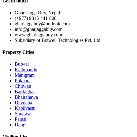
Get in touch
Ghar Jagga Buy, Nepal
(+977) 9815-441-808
gharjaggabuy@outlook.com
info@gharjaggabuy.com
www.gharjaggabuy.com
Subsidiary of Bizwell Technologies Pvt. Ltd.
Property Cities
Butwal
Kathmandu
Manigram
Pokhara
Chitwan
Bardaghat
Bhairahawa
Devdaha
Kapilvastu
Sunawal
Parasi
Dang
Mailing List