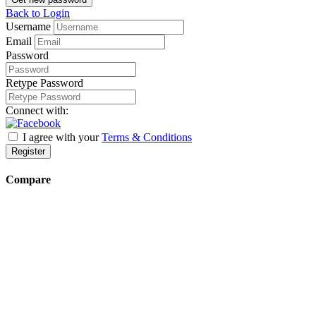
Back to Login
Username
Email
Password
Retype Password
Connect with:
I agree with your
Terms & Conditions
Register
Compare