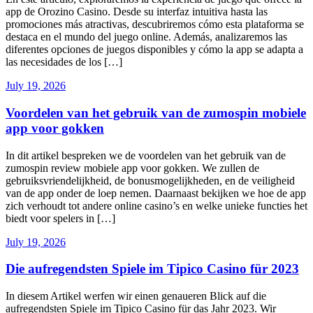
app de Orozino Casino. Desde su interfaz intuitiva hasta las
promociones más atractivas, descubriremos cómo esta plataforma se
destaca en el mundo del juego online. Además, analizaremos las
diferentes opciones de juegos disponibles y cómo la app se adapta a
las necesidades de los […]
July 19, 2026
Voordelen van het gebruik van de zumospin mobiele
app voor gokken
In dit artikel bespreken we de voordelen van het gebruik van de
zumospin review mobiele app voor gokken. We zullen de
gebruiksvriendelijkheid, de bonusmogelijkheden, en de veiligheid
van de app onder de loep nemen. Daarnaast bekijken we hoe de app
zich verhoudt tot andere online casino’s en welke unieke functies het
biedt voor spelers in […]
July 19, 2026
Die aufregendsten Spiele im Tipico Casino für 2023
In diesem Artikel werfen wir einen genaueren Blick auf die
aufregendsten Spiele im Tipico Casino für das Jahr 2023. Wir