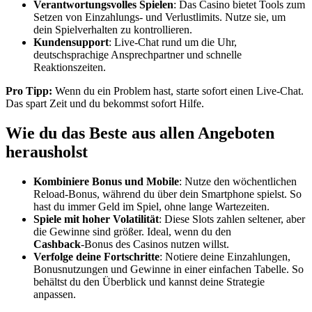
Verantwortungsvolles Spielen
: Das Casino bietet Tools zum
Setzen von Einzahlungs‑ und Verlustlimits. Nutze sie, um
dein Spielverhalten zu kontrollieren.
Kundensupport
: Live‑Chat rund um die Uhr,
deutschsprachige Ansprechpartner und schnelle
Reaktionszeiten.
Pro Tipp:
Wenn du ein Problem hast, starte sofort einen Live‑Chat.
Das spart Zeit und du bekommst sofort Hilfe.
Wie du das Beste aus allen Angeboten
herausholst
Kombiniere Bonus und Mobile
: Nutze den wöchentlichen
Reload‑Bonus, während du über dein Smartphone spielst. So
hast du immer Geld im Spiel, ohne lange Wartezeiten.
Spiele mit hoher Volatilität
: Diese Slots zahlen seltener, aber
die Gewinne sind größer. Ideal, wenn du den
Cashback
‑Bonus des Casinos nutzen willst.
Verfolge deine Fortschritte
: Notiere deine Einzahlungen,
Bonusnutzungen und Gewinne in einer einfachen Tabelle. So
behältst du den Überblick und kannst deine Strategie
anpassen.