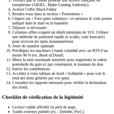
Vérifiez que le casino possède une licence française ou
européenne (ARJEL, Malta Gaming Authority).
Activer l’offre Black Friday
Rendez‑vous dans la section « Promotions ».
Cliquez sur « Free‑spins solidaires » et saisissez le code promo
indiqué dans le mail ou la bannière.
Déposer si nécessaire
Certaines offres exigent un dépôt minimum de 10 €. Utilisez
une méthode de paiement rapide (e‑wallet, carte bancaire)
pour recevoir les spins instantanément.
Jouer de manière optimale
Privilégiez les machines à haute volatilité avec un RTP d’au
moins 96 % (ex.
Book of Dead
).
Misez la mise maximale autorisée pour augmenter la valeur
potentielle du gain et, par conséquent, le montant du don.
Suivre les contributions
Accédez à votre tableau de bord « Solidarité » pour voir le
total des dons générés par vos spins.
Consultez les rapports mensuels pour vérifier la destination
des fonds.
Checklist de vérification de la légitimité
Licence valide affichée en pied de page.
Audits externes publiés (ex. : Deloitte, PwC).