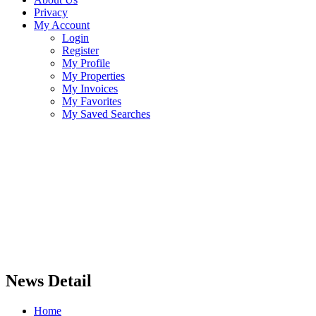
Privacy
My Account
Login
Register
My Profile
My Properties
My Invoices
My Favorites
My Saved Searches
News Detail
Home