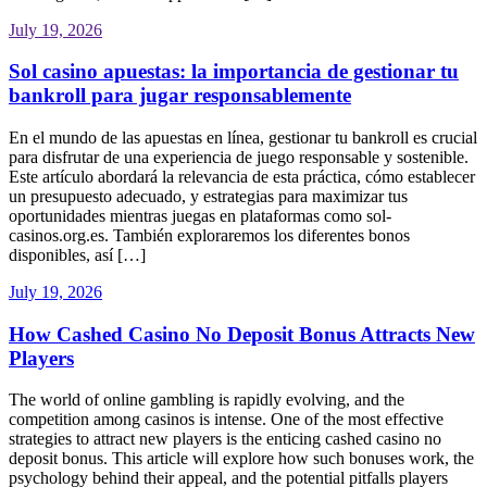
July 19, 2026
Sol casino apuestas: la importancia de gestionar tu
bankroll para jugar responsablemente
En el mundo de las apuestas en línea, gestionar tu bankroll es crucial
para disfrutar de una experiencia de juego responsable y sostenible.
Este artículo abordará la relevancia de esta práctica, cómo establecer
un presupuesto adecuado, y estrategias para maximizar tus
oportunidades mientras juegas en plataformas como sol-
casinos.org.es. También exploraremos los diferentes bonos
disponibles, así […]
July 19, 2026
How Cashed Casino No Deposit Bonus Attracts New
Players
The world of online gambling is rapidly evolving, and the
competition among casinos is intense. One of the most effective
strategies to attract new players is the enticing cashed casino no
deposit bonus. This article will explore how such bonuses work, the
psychology behind their appeal, and the potential pitfalls players