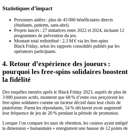
Statistiques d’impact
Personnes aidées : plus de 45 000 bénéficiaires directs
(étudiants, patients, sans‑abri).
Projets lancés : 27 initiatives entre 2022 et 2024, incluant 12
programmes de prévention du jeu.
Montant total redistribué : 2,3 M € via les free‑spins
Black Friday, selon les rapports consolidés publiés par les
opérateurs participants.
4. Retour d’expérience des joueurs :
pourquoi les free‑spins solidaires boostent
la fidélité
Des enquêtes menées après le Black Friday 2023, auprès de plus de
3 000 joueurs actifs, montrent que 68 % d’entre eux perçoivent les
free‑spins solidaires comme un facteur décisif dans leur choix de
plateforme. Parmi les répondants, 54 % déclarent avoir augmenté
leur fréquence de jeu de 20 % pendant la période de promotion.
Lorsque l’on compare les taux de rétention, les casinos ayant intégré
la dimension « humanitaire » enregistrent une hausse de 12 points de