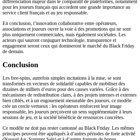
différenciation majeur dans le comparatif de plateformes, notamment
pour les joueurs français qui accordent une grande importance au
service client français et au jeu responsable.
En conclusion, l’innovation collaborative entre opérateurs,
associations et joueurs ouvre la voie à des promotions qui ne sont
plus uniquement commerciales, mais également sociétales. Les
acteurs qui sauront conjuguer technologie, transparence et
engagement seront ceux qui domineront le marché du Black Friday
de demain.
Conclusion
Les free‑spins, autrefois simples incitations à la mise, se sont
transformés en vecteurs de solidarité capables de mobiliser des
dizaines de milliers d’euros pour des causes variées. Grâce à des
mécanismes de redistribution clairs, à des projets internes et externes
bien ciblés, et à un engouement mesurable des joueurs, ce modèle
crée un cercle vertueux : les opérateurs renforcent leur image
responsable, les joueurs perçoivent un sens supplémentaire à leurs
sessions de jeu, et la société bénéficie de ressources concrètes.
Ce modèle ne doit pas rester cantonné au Black Friday. Les mêmes
principes peuvent être appliqués à d’autres périodes de forte activité
(Nouvel An, Summer Sale) et à d’autres formats de bonus