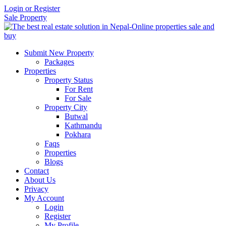
Login or Register
Sale Property
Submit New Property
Packages
Properties
Property Status
For Rent
For Sale
Property City
Butwal
Kathmandu
Pokhara
Faqs
Properties
Blogs
Contact
About Us
Privacy
My Account
Login
Register
My Profile