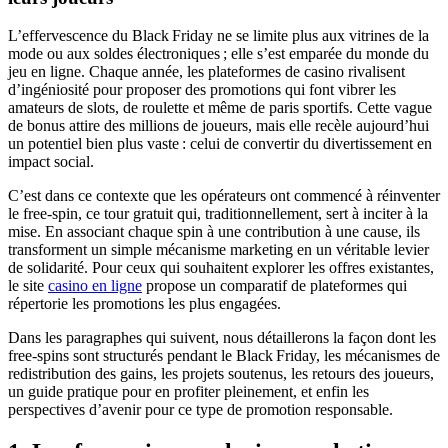
L’effervescence du Black Friday ne se limite plus aux vitrines de la
mode ou aux soldes électroniques ; elle s’est emparée du monde du
jeu en ligne. Chaque année, les plateformes de casino rivalisent
d’ingéniosité pour proposer des promotions qui font vibrer les
amateurs de slots, de roulette et même de paris sportifs. Cette vague
de bonus attire des millions de joueurs, mais elle recèle aujourd’hui
un potentiel bien plus vaste : celui de convertir du divertissement en
impact social.
C’est dans ce contexte que les opérateurs ont commencé à réinventer
le free‑spin, ce tour gratuit qui, traditionnellement, sert à inciter à la
mise. En associant chaque spin à une contribution à une cause, ils
transforment un simple mécanisme marketing en un véritable levier
de solidarité. Pour ceux qui souhaitent explorer les offres existantes,
le site
casino en ligne
propose un comparatif de plateformes qui
répertorie les promotions les plus engagées.
Dans les paragraphes qui suivent, nous détaillerons la façon dont les
free‑spins sont structurés pendant le Black Friday, les mécanismes de
redistribution des gains, les projets soutenus, les retours des joueurs,
un guide pratique pour en profiter pleinement, et enfin les
perspectives d’avenir pour ce type de promotion responsable.