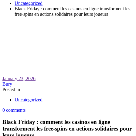
Uncategorized
Black Friday : comment les casinos en ligne transforment les
free‑spins en actions solidaires pour leurs joueurs
January 23, 2026
Bury
Posted in
Uncategorized
0 comments
Black Friday : comment les casinos en ligne
transforment les free‑spins en actions solidaires pour
leurs joueurs