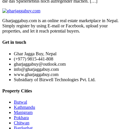
die das Spielerlebnis noch aufregender machen. […]
Gharjaggabuy.com is an online real estate marketplace in Nepal.
Simply register by using E-mail or Facebook, upload your
properties, and let it reach potential buyers.
Get in touch
Ghar Jagga Buy, Nepal
(+977) 9815-441-808
gharjaggabuy@outlook.com
info@gharjaggabuy.com
www.gharjaggabuy.com
Subsidiary of Bizwell Technologies Pvt. Ltd.
Property Cities
Butwal
Kathmandu
Manigram
Pokhara
Chitwan
Bardaghat