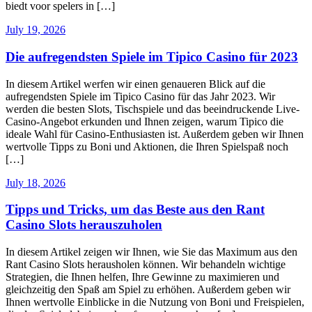
biedt voor spelers in […]
July 19, 2026
Die aufregendsten Spiele im Tipico Casino für 2023
In diesem Artikel werfen wir einen genaueren Blick auf die
aufregendsten Spiele im Tipico Casino für das Jahr 2023. Wir
werden die besten Slots, Tischspiele und das beeindruckende Live-
Casino-Angebot erkunden und Ihnen zeigen, warum Tipico die
ideale Wahl für Casino-Enthusiasten ist. Außerdem geben wir Ihnen
wertvolle Tipps zu Boni und Aktionen, die Ihren Spielspaß noch
[…]
July 18, 2026
Tipps und Tricks, um das Beste aus den Rant
Casino Slots herauszuholen
In diesem Artikel zeigen wir Ihnen, wie Sie das Maximum aus den
Rant Casino Slots herausholen können. Wir behandeln wichtige
Strategien, die Ihnen helfen, Ihre Gewinne zu maximieren und
gleichzeitig den Spaß am Spiel zu erhöhen. Außerdem geben wir
Ihnen wertvolle Einblicke in die Nutzung von Boni und Freispielen,