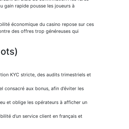
du gain rapide pousse les joueurs à
iabilité économique du casino repose sur ces
contre des offres trop généreuses qui
mots)
tion KYC stricte, des audits trimestriels et
l consacré aux bonus, afin d’éviter les
jeu et oblige les opérateurs à afficher un
lité d’un service client en français et