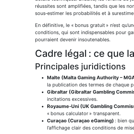
réussites sont amplifiées, tandis que les n
sous‑estimer les probabilités et à surestim
En définitive, le « bonus gratuit » n’est qu
conditions, qui sont indispensables pour gar
pourraient devenir insoutenables.
Cadre légal : ce que l
Principales juridictions
Malte (Malta Gaming Authority – MG
la publication des termes de chaque 
Gibraltar (Gibraltar Gambling Commi
incitations excessives.
Royaume‑Uni (UK Gambling Commiss
« bonus calculator » transparent.
Curaçao (Curaçao eGaming)
: bien qu
l’affichage clair des conditions de mise