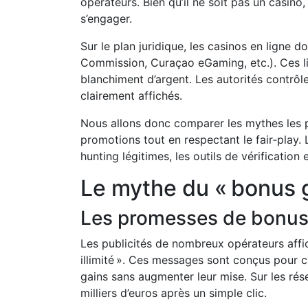
opérateurs. Bien qu’il ne soit pas un casino,
s’engager.
Sur le plan juridique, les casinos en ligne
Commission, Curaçao eGaming, etc.). Ces li
blanchiment d’argent. Les autorités contrô
clairement affichés.
Nous allons donc comparer les mythes les 
promotions tout en respectant le fair‑play. 
hunting légitimes, les outils de vérification e
Le mythe du « bonus g
Les promesses de bonus i
Les publicités de nombreux opérateurs affic
illimité ». Ces messages sont conçus pour ca
gains sans augmenter leur mise. Sur les rés
milliers d’euros après un simple clic.