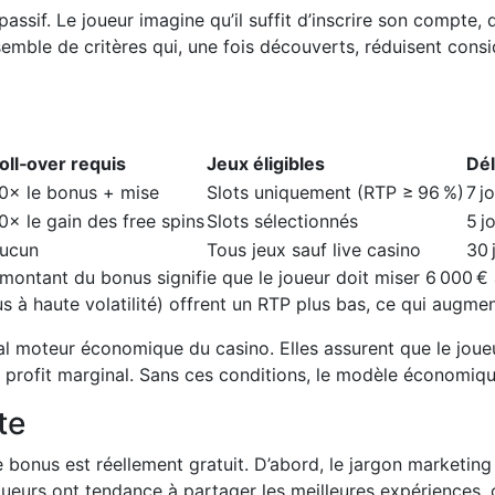
assif. Le joueur imagine qu’il suffit d’inscrire son compte, d
semble de critères qui, une fois découverts, réduisent co
oll‑over requis
Jeux éligibles
Dél
0× le bonus + mise
Slots uniquement (RTP ≥ 96 %)
7 j
0× le gain des free spins
Slots sélectionnés
5 j
ucun
Tous jeux sauf live casino
30 
 montant du bonus signifie que le joueur doit miser 6 000 €
s à haute volatilité) offrent un RTP plus bas, ce qui augmen
al moteur économique du casino. Elles assurent que le jou
 profit marginal. Sans ces conditions, le modèle économique
te
le bonus est réellement gratuit. D’abord, le jargon marketing
oueurs ont tendance à partager les meilleures expériences, c