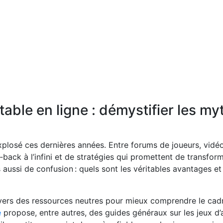
table en ligne : démystifier les m
xplosé ces dernières années. Entre forums de joueurs, vidé
‑back à l’infini et de stratégies qui promettent de transfor
 aussi de confusion : quels sont les véritables avantages et
r vers des ressources neutres pour mieux comprendre le cad
e
propose, entre autres, des guides généraux sur les jeux d’a