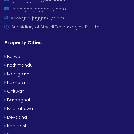
info@gharjaggabuy.com
www.gharjaggabuy.com
Subsidiary of Bizwell Technologies Pvt. Ltd.
Property Cities
Butwal
Kathmandu
Manigram
Pokhara
Chitwan
Bardaghat
Bhairahawa
Devdaha
Kapilvastu