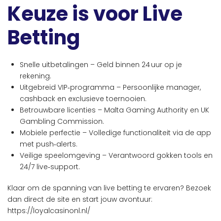
Keuze is voor Live
Betting
Snelle uitbetalingen – Geld binnen 24 uur op je
rekening.
Uitgebreid VIP‑programma – Persoonlijke manager,
cashback en exclusieve toernooien.
Betrouwbare licenties – Malta Gaming Authority en UK
Gambling Commission.
Mobiele perfectie – Volledige functionaliteit via de app
met push‑alerts.
Veilige speelomgeving – Verantwoord gokken tools en
24/7 live‑support.
Klaar om de spanning van live betting te ervaren? Bezoek
dan direct de site en start jouw avontuur:
https://loyalcasinonl.nl/