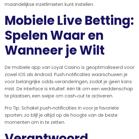
maandelijkse inzetlimieten kunt instellen.
Mobiele Live Betting:
Spelen Waar en
Wanneer je Wilt
De mobiele app van Loyal Casino is geoptimaliseerd voor
zowel iOS als Android. Push‑notificaties waarschuwen je
voor belangrijke odds‑veranderingen, zodat je geen kans
mist. De interface is intuïtief: één tik om een weddenschap
te plaatsen, een swipe om cash‑out te activeren.
Pro Tip: Schakel push‑notificaties in voor je favoriete
sporten; zo blijf je altijd op de hoogte van de beste
momenten om in te zetten.
Verantwoord