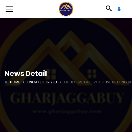
News Detail
HOME
UNCATEGORIZED
DE ULTIEME GIDS VOOR LIVE BETTING BI