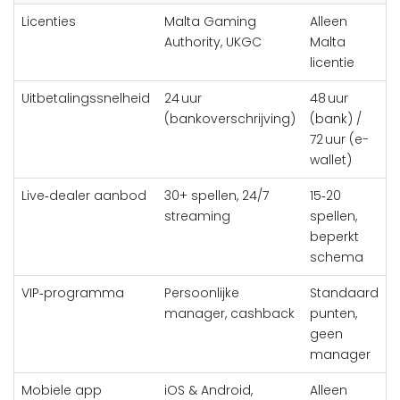
Licenties
Malta Gaming
Alleen
Authority, UKGC
Malta
licentie
Uitbetalingssnelheid
24 uur
48 uur
(bankoverschrijving)
(bank) /
72 uur (e-
wallet)
Live‑dealer aanbod
30+ spellen, 24/7
15‑20
streaming
spellen,
beperkt
schema
VIP‑programma
Persoonlijke
Standaard
manager, cashback
punten,
geen
manager
Mobiele app
iOS & Android,
Alleen