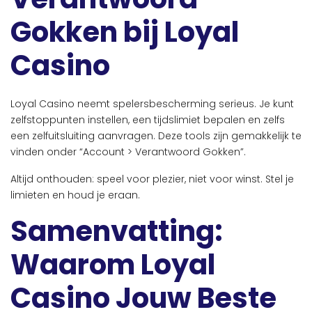
Gokken bij Loyal
Casino
Loyal Casino neemt spelersbescherming serieus. Je kunt
zelfstoppunten instellen, een tijdslimiet bepalen en zelfs
een zelfuitsluiting aanvragen. Deze tools zijn gemakkelijk te
vinden onder “Account > Verantwoord Gokken”.
Altijd onthouden: speel voor plezier, niet voor winst. Stel je
limieten en houd je eraan.
Samenvatting:
Waarom Loyal
Casino Jouw Beste