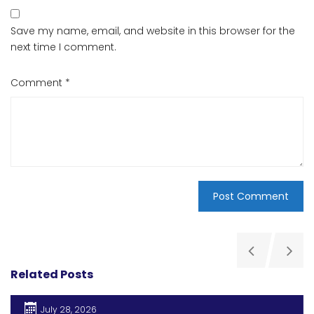
Save my name, email, and website in this browser for the
next time I comment.
Comment
*
Related Posts
July 28, 2026