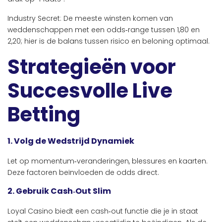
Industry Secret: De meeste winsten komen van
weddenschappen met een odds‑range tussen 1,80 en
2,20; hier is de balans tussen risico en beloning optimaal.
Strategieën voor
Succesvolle Live
Betting
1. Volg de Wedstrijd Dynamiek
Let op momentum‑veranderingen, blessures en kaarten.
Deze factoren beïnvloeden de odds direct.
2. Gebruik Cash‑Out Slim
Loyal Casino biedt een cash‑out functie die je in staat