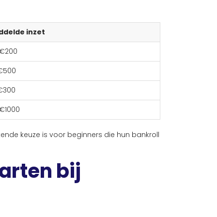
delde inzet
 €200
€500
€300
 €1000
kende keuze is voor beginners die hun bankroll
arten bij