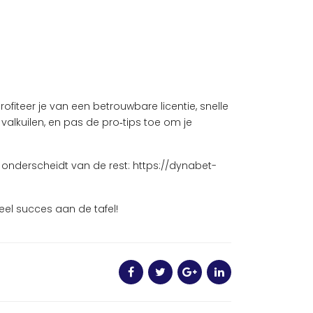
ofiteer je van een betrouwbare licentie, snelle
alkuilen, en pas de pro‑tips toe om je
onderscheidt van de rest:
https://dynabet-
Veel succes aan de tafel!