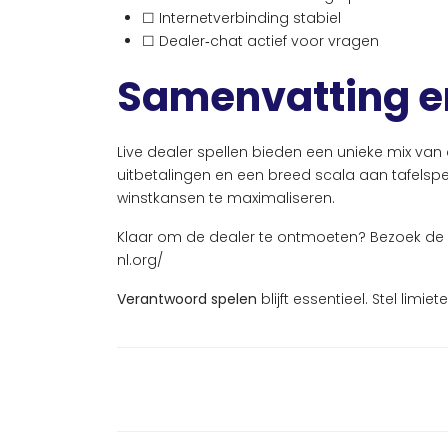
☐ Internetverbinding stabiel
☐ Dealer‑chat actief voor vragen
Samenvatting e
Live dealer spellen bieden een unieke mix van 
uitbetalingen en een breed scala aan tafelspe
winstkansen te maximaliseren.
Klaar om de dealer te ontmoeten? Bezoek de 
nl.org/
Verantwoord spelen
blijft essentieel. Stel lim