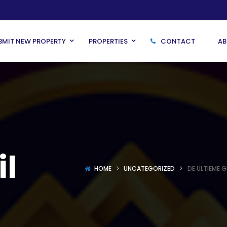
BMIT NEW PROPERTY
PROPERTIES
CONTACT
AB
Butwal
Kathmandu
Pokhara
l
HOME
UNCATEGORIZED
DE ULTIEME G