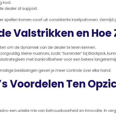
‑tool.
e dealer of support.
er spellen komen voort uit consistente inzetpatronen. Vermijd g
 Valstrikken en Hoe 
etten om de dynamiek van de dealer te leren kennen.
 zorgvuldig; kleine nuances, zoals “Surrender” bij Blackjack, kun
isstrategieën met bankrollbeheer voor een betere langetermijn
ndmatige beslissingen geven je meer controle over elke hand.
s Voordelen Ten Opzi
ino een unieke mix van betrouwbaarheid en innovatie. In vergel