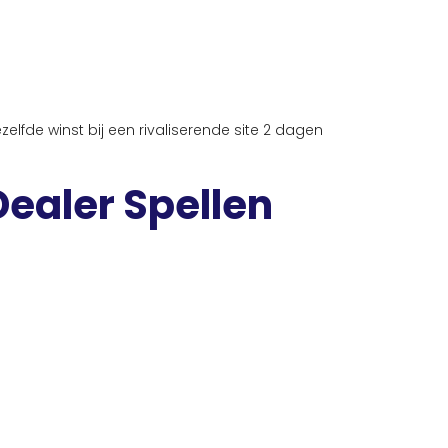
zelfde winst bij een rivaliserende site 2 dagen
Dealer Spellen