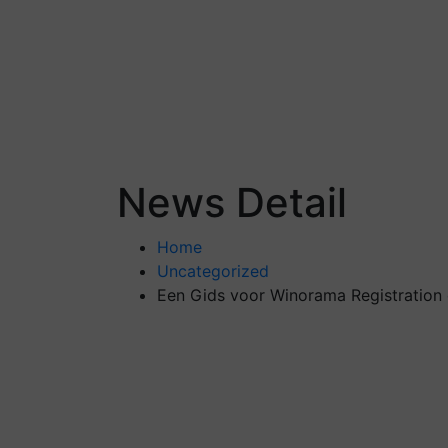
News Detail
Home
Uncategorized
Een Gids voor Winorama Registration 