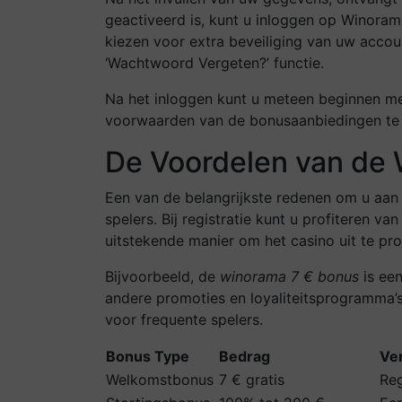
geactiveerd is, kunt u inloggen op Winora
kiezen voor extra beveiliging van uw accou
‘Wachtwoord Vergeten?’ functie.
Na het inloggen kunt u meteen beginnen met
voorwaarden van de bonusaanbiedingen te l
De Voordelen van de
Een van de belangrijkste redenen om u aan 
spelers. Bij registratie kunt u profiteren va
uitstekende manier om het casino uit te pro
Bijvoorbeeld, de
winorama 7 € bonus
is een
andere promoties en loyaliteitsprogramma’
voor frequente spelers.
Bonus Type
Bedrag
Ve
Welkomstbonus
7 € gratis
Reg