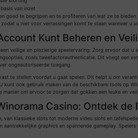
ste storting
basis van inzet
n goed te begrijpen en te profiteren van wat ze te bieden
, zodat u niet voor verrassingen komt te staan wanneer u 
count Kunt Beheren en Veili
en veilige en plezierige speelervaring. Zorg ervoor dat u a
ngsopties, zoals tweefactorauthenticatie. Dit voegt een ext
ver ongeautoriseerde toegang.
vast te stellen voordat u gaat spelen. Dit helpt u om vera
. U kunt ook gebruik maken van de beschikbare tools op W
ge manier om ervoor te zorgen dat gokken een leuke en veilige
 Winorama Casino: Ontdek de 
 van klassieke slots tot moderne video slots en tafelspelle
n aantrekkelijke graphics en spannende gameplay. Spelers k