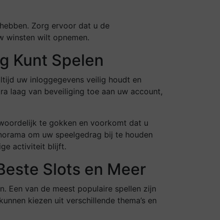
 hebben. Zorg ervoor dat u de
uw winsten wilt opnemen.
g Kunt Spelen
ltijd uw inloggegevens veilig houdt en
ra laag van beveiliging toe aan uw account,
ntwoordelijk te gokken en voorkomt dat u
inorama om uw speelgedrag bij te houden
 activiteit blijft.
Beste Slots en Meer
n. Een van de meest populaire spellen zijn
unnen kiezen uit verschillende thema’s en