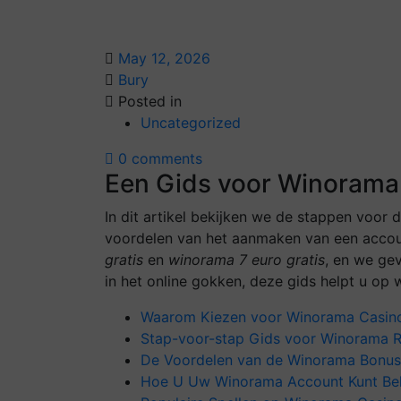
May 12, 2026
Bury
Posted in
Uncategorized
0 comments
Een Gids voor Winorama 
In dit artikel bekijken we de stappen voor
voordelen van het aanmaken van een accou
gratis
en
winorama 7 euro gratis
, en we gev
in het online gokken, deze gids helpt u op 
Waarom Kiezen voor Winorama Casin
Stap-voor-stap Gids voor Winorama R
De Voordelen van de Winorama Bonus
Hoe U Uw Winorama Account Kunt Be