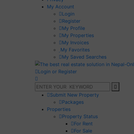
My Account
Login
Register
My Profile
My Properties
My Invoices
My Favorites
My Saved Searches
Login or Register
Submit New Property
Packages
Properties
Property Status
For Rent
For Sale