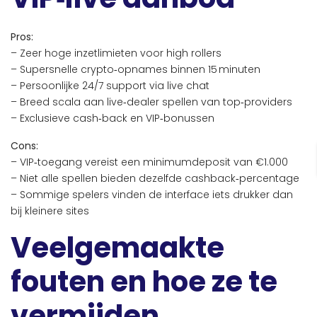
Pros:
– Zeer hoge inzetlimieten voor high rollers
– Supersnelle crypto‑opnames binnen 15 minuten
– Persoonlijke 24/7 support via live chat
– Breed scala aan live‑dealer spellen van top‑providers
– Exclusieve cash‑back en VIP‑bonussen
Cons:
– VIP‑toegang vereist een minimumdeposit van €1.000
– Niet alle spellen bieden dezelfde cashback‑percentage
– Sommige spelers vinden de interface iets drukker dan
bij kleinere sites
Veelgemaakte
fouten en hoe ze te
vermijden