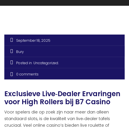
September 18, 2025
Bury
Posted in
Uncategorized
0 comments
Exclusieve Live‑Dealer Ervaringen
voor High Rollers bij B7 Casino
Voor spelers die op zoek zijn naar meer dan alleen
standaard slots, is de kwaliteit van live‑dealer tafels
cruciaal. Veel online casino’s bieden live roulette of