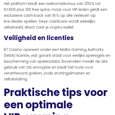
Het platform biedt een welkomstbonus van 200 % tot
€1.500 plus 100 free spins, maar voor VIP‑leden geldt een
exclusieve cash‑back van 15 % op alle verliezen op
live‑dealer spellen. Deze cashback wordt wekelijks
uitbetaald, direct naar je crypto‑wallet.
Veiligheid en licenties
B7 Casino opereert onder een Malta Gaming Authority
(MGA) licentie, wat garant staat voor eerlijke spelregels en
bescherming van spelersdata. Bovendien maakt de site
gebruik van SSL‑encryptie en biedt het tools voor
verantwoord gokken, zoals stortingslimieten en
zelfuitsluiting.
Praktische tips voor
een optimale