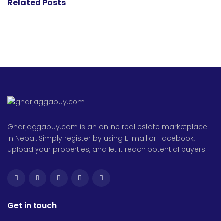
Related Posts
Gharjaggabuy.com is an online real estate marketplace
in Nepal. Simply register by using E-mail or Facebook,
upload your properties, and let it reach potential buyers.
Get in touch