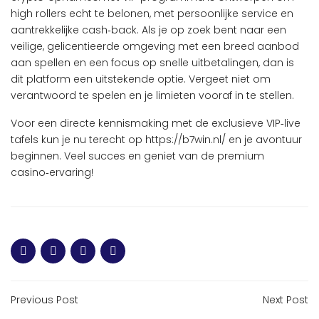
high rollers echt te belonen, met persoonlijke service en
aantrekkelijke cash‑back. Als je op zoek bent naar een
veilige, gelicentieerde omgeving met een breed aanbod
aan spellen en een focus op snelle uitbetalingen, dan is
dit platform een uitstekende optie. Vergeet niet om
verantwoord te spelen en je limieten vooraf in te stellen.
Voor een directe kennismaking met de exclusieve VIP‑live
tafels kun je nu terecht op
https://b7win.nl/
en je avontuur
beginnen. Veel succes en geniet van de premium
casino‑ervaring!
Previous Post
Next Post