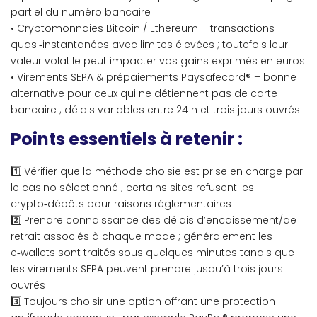
partiel du numéro bancaire
• Cryptomonnaies Bitcoin / Ethereum – transactions
quasi‑instantanées avec limites élevées ; toutefois leur
valeur volatile peut impacter vos gains exprimés en euros
• Virements SEPA & prépaiements Paysafecard® – bonne
alternative pour ceux qui ne détiennent pas de carte
bancaire ; délais variables entre 24 h et trois jours ouvrés
Points essentiels à retenir :
1️⃣ Vérifier que la méthode choisie est prise en charge par
le casino sélectionné ; certains sites refusent les
crypto‑dépôts pour raisons réglementaires
2️⃣ Prendre connaissance des délais d’encaissement/de
retrait associés à chaque mode ; généralement les
e‑wallets sont traités sous quelques minutes tandis que
les virements SEPA peuvent prendre jusqu’à trois jours
ouvrés
3️⃣ Toujours choisir une option offrant une protection