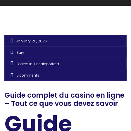
January 26, 2026
Bury
Posted in
Uncategorized
0 comments
Guide complet du casino en ligne
– Tout ce que vous devez savoir
Guide