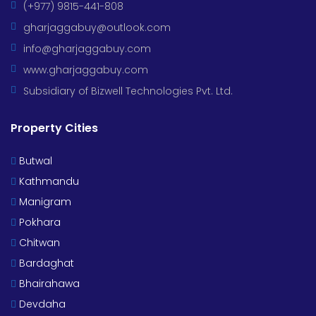
(+977) 9815-441-808
gharjaggabuy@outlook.com
info@gharjaggabuy.com
www.gharjaggabuy.com
Subsidiary of Bizwell Technologies Pvt. Ltd.
Property Cities
Butwal
Kathmandu
Manigram
Pokhara
Chitwan
Bardaghat
Bhairahawa
Devdaha