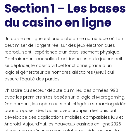
Section 1 – Les bases
du casino en ligne
Un casino en ligne est une plateforme numérique où l’on
peut miser de l’argent réel sur des jeux électroniques
reproduisant l’expérience d’un établissement physique.
Contrairement aux salles traditionnelles où le joueur doit
se déplacer, le casino virtuel fonctionne grâce à un
logiciel générateur de nombres aléatoires (RNG) qui
assure l’équité des parties.
L’histoire du secteur débute au milieu des années 1990
avec les premiers sites basés sur le logiciel Microgaming.
Rapidement, les opérateurs ont intégré le streaming vidéo
pour proposer des tables avec croupier réel, puis ont
développé des applications mobiles compatibles iOS et
Android. Aujourd’hui, les nouveaux casinos en ligne 2026
offrent une expérience cross‑platform fluide, incluant la