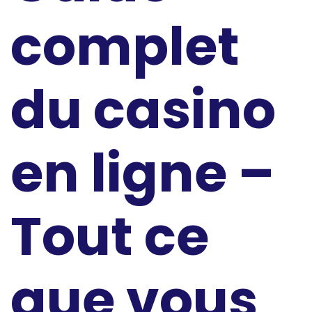
complet
du casino
en ligne –
Tout ce
que vous