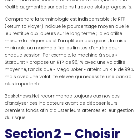
réalité augmentée sur certains titres de slots progressifs.
Comprendre la terminologie est indispensable : le RTP
(Return to Player) indique le pourcentage moyen que le
jeu restitue aux joueurs sur le long terme ; la volatilité
mesure la fréquence et l’amplitude des gains ; la mise
minimale ou maximale fixe les limites d’entrée pour
chaque session. Par exemple, la machine à sous «
Starburst » propose un RTP de 96,1 % avec une volatilité
moyenne, tandis que « Mega Joker » atteint un RTP de 99 %
mais avec une volatilité élevée qui nécessite une bankroll
plus importante.
Basketnews.Net recommande toujours aux novices
d’analyser ces indicateurs avant de déposer leurs
premiers fonds afin d’ajuster leurs attentes et leur gestion
du risque.
Section 2 – Choisir