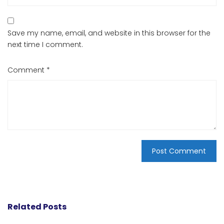
Save my name, email, and website in this browser for the
next time I comment.
Comment
*
Related Posts