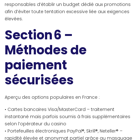
responsables d’établir un budget dédié aux promotions
afin d’éviter toute tentation excessive liée aux exigences
élevées.
Section 6 –
Méthodes de
paiement
sécurisées
Aperçu des options populaires en France :
• Cartes bancaires Visa/MasterCard – traitement
instantané mais parfois soumis à frais supplémentaires
selon l’opérateur du casino
• Portefeuilles électroniques PayPal®, Skrill®, Neteller® –
rapidité élevée et anonymat partiel grâce au masquage