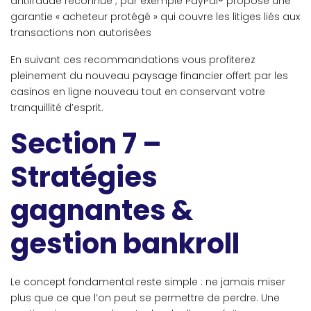
antifraude reconnue ; par exemple PayPal® propose une
garantie « acheteur protégé » qui couvre les litiges liés aux
transactions non autorisées
En suivant ces recommandations vous profiterez
pleinement du nouveau paysage financier offert par les
casinos en ligne nouveau tout en conservant votre
tranquillité d’esprit.
Section 7 –
Stratégies
gagnantes &
gestion bankroll
Le concept fondamental reste simple : ne jamais miser
plus que ce que l’on peut se permettre de perdre. Une