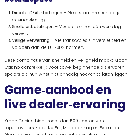
Directe iDEAL‑stortingen
– Geld staat meteen op je
casinorekening.
Snelle uitbetalingen
– Meestal binnen één werkdag
verwerkt.
Veilige verwerking
– Alle transacties zijn versleuteld en
voldoen aan de EU‑PSD2‑normen.
Deze combinatie van snelheid en veiligheid maakt Kroon
Casino aantrekkelijk voor zowel beginnende als ervaren
spelers die hun winst niet onnodig hoeven te laten liggen.
Game‑aanbod en
live dealer‑ervaring
Kroon Casino biedt meer dan 500 spellen van
top‑providers zoals NetEnt, Microgaming en Evolution
Gaming. Het assortiment omvat klassieke slots,