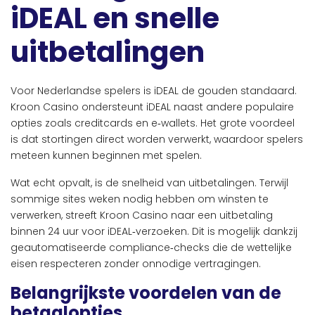
iDEAL en snelle
uitbetalingen
Voor Nederlandse spelers is iDEAL de gouden standaard.
Kroon Casino ondersteunt iDEAL naast andere populaire
opties zoals creditcards en e‑wallets. Het grote voordeel
is dat stortingen direct worden verwerkt, waardoor spelers
meteen kunnen beginnen met spelen.
Wat echt opvalt, is de snelheid van uitbetalingen. Terwijl
sommige sites weken nodig hebben om winsten te
verwerken, streeft Kroon Casino naar een uitbetaling
binnen 24 uur voor iDEAL‑verzoeken. Dit is mogelijk dankzij
geautomatiseerde compliance‑checks die de wettelijke
eisen respecteren zonder onnodige vertragingen.
Belangrijkste voordelen van de
betaalopties