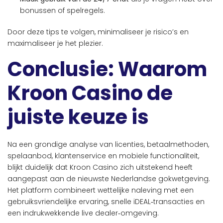
bonussen of spelregels.
Door deze tips te volgen, minimaliseer je risico’s en
maximaliseer je het plezier.
Conclusie: Waarom
Kroon Casino de
juiste keuze is
Na een grondige analyse van licenties, betaalmethoden,
spelaanbod, klantenservice en mobiele functionaliteit,
blijkt duidelijk dat Kroon Casino zich uitstekend heeft
aangepast aan de nieuwste Nederlandse gokwetgeving.
Het platform combineert wettelijke naleving met een
gebruiksvriendelijke ervaring, snelle iDEAL‑transacties en
een indrukwekkende live dealer‑omgeving.