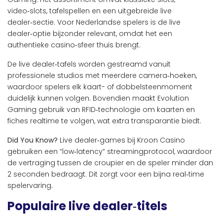
video‑slots, tafelspellen en een uitgebreide live
dealer‑sectie. Voor Nederlandse spelers is de live
dealer‑optie bijzonder relevant, omdat het een
authentieke casino‑sfeer thuis brengt.
De live dealer‑tafels worden gestreamd vanuit
professionele studios met meerdere camera‑hoeken,
waardoor spelers elk kaart- of dobbelsteenmoment
duidelijk kunnen volgen. Bovendien maakt Evolution
Gaming gebruik van RFID‑technologie om kaarten en
fiches realtime te volgen, wat extra transparantie biedt.
Did You Know?
Live dealer‑games bij Kroon Casino
gebruiken een “low‑latency” streamingprotocol, waardoor
de vertraging tussen de croupier en de speler minder dan
2 seconden bedraagt. Dit zorgt voor een bijna real‑time
spelervaring.
Populaire live dealer‑titels