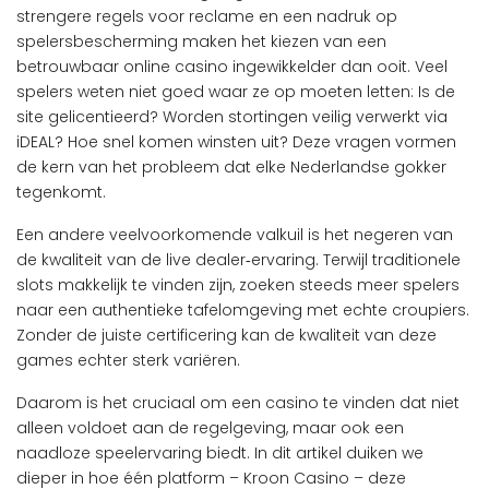
strengere regels voor reclame en een nadruk op
spelersbescherming maken het kiezen van een
betrouwbaar online casino ingewikkelder dan ooit. Veel
spelers weten niet goed waar ze op moeten letten: Is de
site gelicentieerd? Worden stortingen veilig verwerkt via
iDEAL? Hoe snel komen winsten uit? Deze vragen vormen
de kern van het probleem dat elke Nederlandse gokker
tegenkomt.
Een andere veelvoorkomende valkuil is het negeren van
de kwaliteit van de live dealer‑ervaring. Terwijl traditionele
slots makkelijk te vinden zijn, zoeken steeds meer spelers
naar een authentieke tafelomgeving met echte croupiers.
Zonder de juiste certificering kan de kwaliteit van deze
games echter sterk variëren.
Daarom is het cruciaal om een casino te vinden dat niet
alleen voldoet aan de regelgeving, maar ook een
naadloze speelervaring biedt. In dit artikel duiken we
dieper in hoe één platform – Kroon Casino – deze