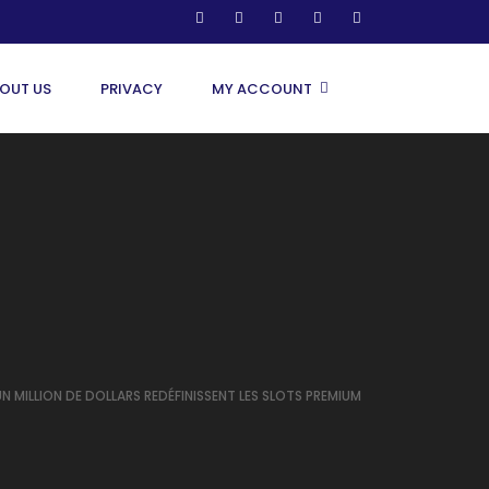
OUT US
PRIVACY
MY ACCOUNT
UN MILLION DE DOLLARS REDÉFINISSENT LES SLOTS PREMIUM