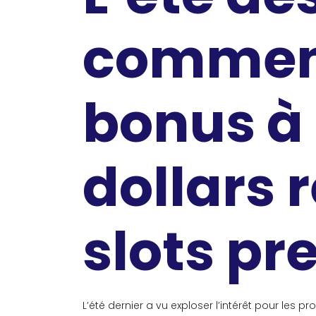
comment
bonus à 
dollars 
slots p
L’été dernier a vu exploser l’intérêt pour les