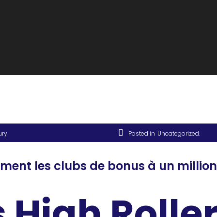
ury
Posted in
Uncategorized
mment les clubs de bonus à un million
 High Roller