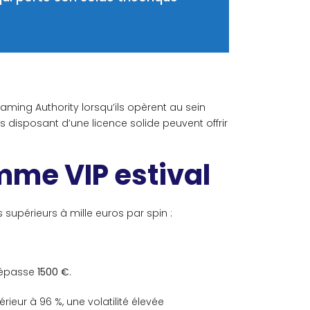
ming Authority lorsqu’ils opèrent au sein
 disposant d’une licence solide peuvent offrir
mme VIP estival
 supérieurs à mille euros par spin :
 dépasse
1500 €
.
rieur à 96 %, une volatilité élevée