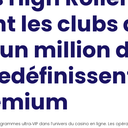
 les clubs 
un million 
redéfinissen
remium
 programmes ultra‑VIP dans l’univers du casino en ligne. Les opé