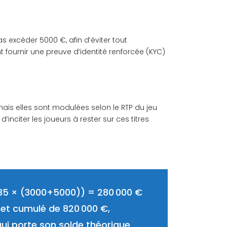
 excéder 5000 €, afin d’éviter tout
fournir une preuve d’identité renforcée (KYC)
ais elles sont modulées selon le RTP du jeu
’inciter les joueurs à rester sur ces titres
(35 × (3000+5000)) = 280 000 €
 net cumulé de 820 000 €,
ui porte son solde théorique