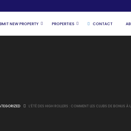
BMIT NEW PROPERTY
PROPERTIES
CONTACT
AB
Butwal
Kathmandu
Pokhara
ATEGORIZED
L’ÉTÉ DES HIGH ROLLERS : COMMENT LES CLUBS DE BONUS À 