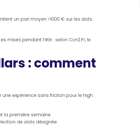
aintient un pari moyen >1000 € sur les slots
 mises pendant l’été : selon Ccn2.Fr, le
llars : comment
 une expérience sans friction pour le high
ant la première semaine
lection de slots désignée