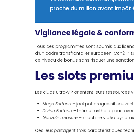
proche du million avant impôt 
Vigilance légale & confor
Tous ces programmes sont soumis aux licences 
d’un cadre transfrontalier européen. Ccn2.Fr s
ce niveau de bonus sans risquer une sanction 
Les slots premi
Les clubs ultra‑VIP orientent leurs ressources 
Mega Fortune
– jackpot progressif souvent
Divine Fortune
– thème mythologique avec m
Gonzo’s Treasure
– machine vidéo dynamiqu
Ces jeux partagent trois caractéristiques techn