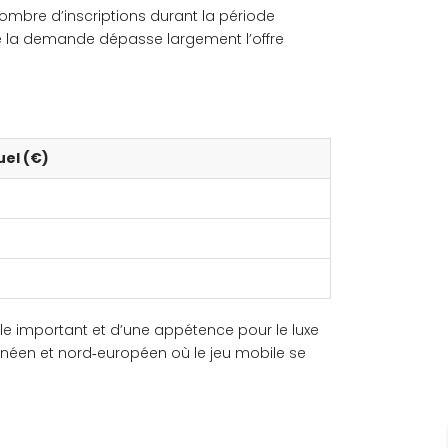
ombre d’inscriptions durant la période
ue la demande dépasse largement l’offre
el (€)
e important et d’une appétence pour le luxe
néen et nord‑européen où le jeu mobile se