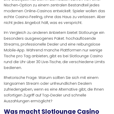
Nischen‑Option zu einem zentralen Bestandteil jedes
modernen Online‑Casinos entwickelt. Spieler wollen das
echte Casino‑Feeling, ohne das Haus zu verlassen. Aber
nicht jedes Angebot hält, was es verspricht.
Im Vergleich zu anderen Anbietern bietet
Slotlounge
ein
besonders ausgewogenes Paket: hochauflösende
Streams, professionelle Dealer und eine reibungslose
Mobile‑App. Während manche Plattformen nur wenige
Tische pro Tag anbieten, gibt es bei Slotlounge Casino
rund die Uhr über 30 Live‑Tische, die verschiedene Limits
bedienen.
Rhetorische Frage: Warum sollten Sie sich mit einem
langsamen Stream oder unfreundlichen Dealern
zufriedengeben, wenn es eine Alternative gibt, die Ihnen
sofortigen Zugriff auf Top‑Dealer und schnelle
Auszahlungen ermöglicht?
Was macht Slotlounge Casino