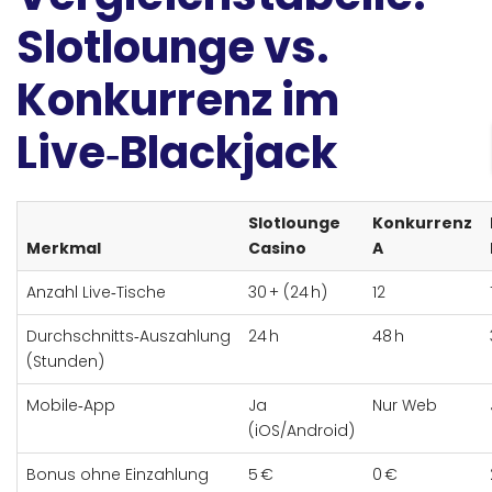
Slotlounge vs.
Konkurrenz im
Live‑Blackjack
Slotlounge
Konkurrenz
Merkmal
Casino
A
Anzahl Live‑Tische
30 + (24 h)
12
Durchschnitts‑Auszahlung
24 h
48 h
(Stunden)
Mobile‑App
Ja
Nur Web
(iOS/Android)
Bonus ohne Einzahlung
5 €
0 €