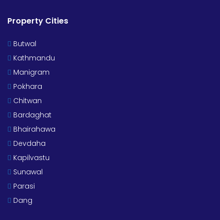
Property Cities
Butwal
Kathmandu
Manigram
Pokhara
Chitwan
Bardaghat
Bhairahawa
Devdaha
Kapilvastu
Sunawal
Parasi
Dang