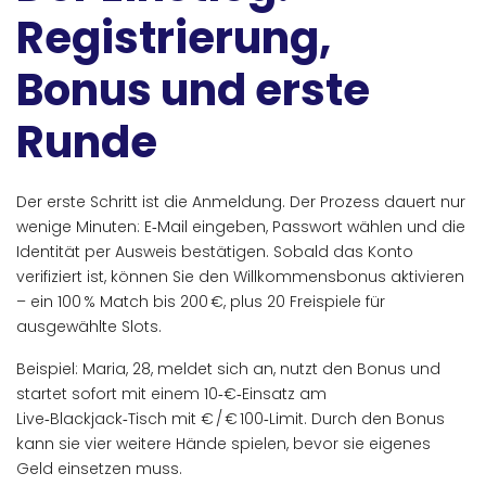
Registrierung,
Bonus und erste
Runde
Der erste Schritt ist die Anmeldung. Der Prozess dauert nur
wenige Minuten: E‑Mail eingeben, Passwort wählen und die
Identität per Ausweis bestätigen. Sobald das Konto
verifiziert ist, können Sie den Willkommensbonus aktivieren
– ein 100 % Match bis 200 €, plus 20 Freispiele für
ausgewählte Slots.
Beispiel: Maria, 28, meldet sich an, nutzt den Bonus und
startet sofort mit einem 10‑€‑Einsatz am
Live‑Blackjack‑Tisch mit € / € 100‑Limit. Durch den Bonus
kann sie vier weitere Hände spielen, bevor sie eigenes
Geld einsetzen muss.