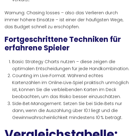
Warnung: Chasing losses – also das Verlieren durch
immer höhere Einsätze – ist einer der häufigsten Wege,
das Budget schnell zu erschöpfen.
Fortgeschrittene Techniken für
erfahrene Spieler
Basic Strategy Charts nutzen – diese zeigen die
optimalen Entscheidungen für jede Handkombination.
Counting im Live‑Format: Während echtes
Kartenzählen im Online‑Live‑Spiel praktisch unmöglich
ist, können Sie die verbleibenden Karten im Deck
beobachten, um das Risiko besser einzuschätzen.
Side‑Bet‑Management: Setzen Sie bei Side‑Bets nur
dann, wenn die Auszahlung über 10:1 liegt und die
Gewinnwahrscheinlichkeit mindestens 10 % beträgt.
Vergleichstabelle: