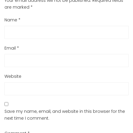
Your email address will not be published.
Required fields
are marked
*
Name
*
Email
*
Website
Save my name, email, and website in this browser for the
next time I comment.