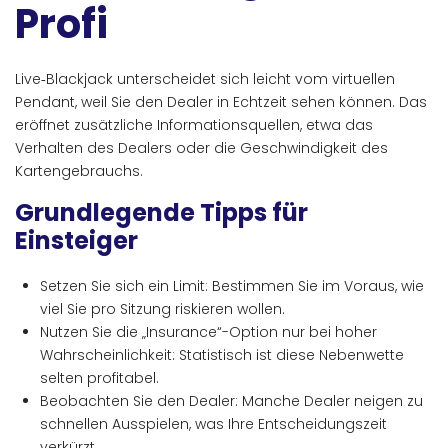
Profi
Live‑Blackjack unterscheidet sich leicht vom virtuellen
Pendant, weil Sie den Dealer in Echtzeit sehen können. Das
eröffnet zusätzliche Informationsquellen, etwa das
Verhalten des Dealers oder die Geschwindigkeit des
Kartengebrauchs.
Grundlegende Tipps für
Einsteiger
Setzen Sie sich ein Limit: Bestimmen Sie im Voraus, wie
viel Sie pro Sitzung riskieren wollen.
Nutzen Sie die „Insurance“-Option nur bei hoher
Wahrscheinlichkeit: Statistisch ist diese Nebenwette
selten profitabel.
Beobachten Sie den Dealer: Manche Dealer neigen zu
schnellen Ausspielen, was Ihre Entscheidungszeit
verkürzt.