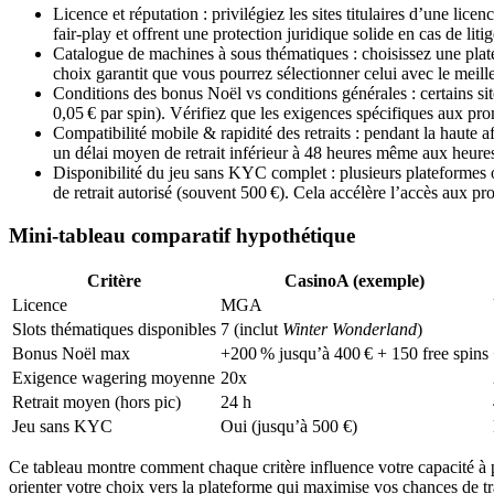
Licence et réputation : privilégiez les sites titulaires d’une
fair‑play et offrent une protection juridique solide en cas de litig
Catalogue de machines à sous thématiques : choisissez une plate
choix garantit que vous pourrez sélectionner celui avec le meilleu
Conditions des bonus Noël vs conditions générales : certains s
0,05 € par spin). Vérifiez que les exigences spécifiques aux pro
Compatibilité mobile & rapidité des retraits : pendant la haute a
un délai moyen de retrait inférieur à 48 heures même aux heures
Disponibilité du jeu sans KYC complet : plusieurs plateformes of
de retrait autorisé (souvent 500 €). Cela accélère l’accès aux p
Mini‑tableau comparatif hypothétique
Critère
CasinoA (exemple)
Licence
MGA
Slots thématiques disponibles
7 (inclut
Winter Wonderland
)
Bonus Noël max
+200 % jusqu’à 400 € + 150 free spins
Exigence wagering moyenne
20x
Retrait moyen (hors pic)
24 h
Jeu sans KYC
Oui (jusqu’à 500 €)
Ce tableau montre comment chaque critère influence votre capacité à p
orienter votre choix vers la plateforme qui maximise vos chances de t