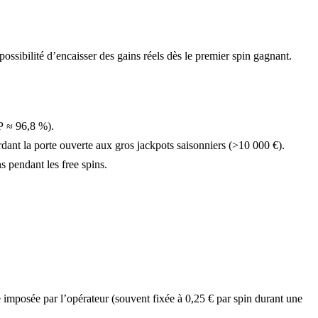
possibilité d’encaisser des gains réels dès le premier spin gagnant.
 ≈ 96,8 %).
rdant la porte ouverte aux gros jackpots saisonniers (>10 000 €).
 pendant les free spins.
e imposée par l’opérateur (souvent fixée à 0,25 € par spin durant une