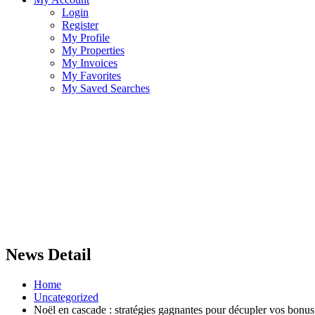
Login
Register
My Profile
My Properties
My Invoices
My Favorites
My Saved Searches
News Detail
Home
Uncategorized
Noël en cascade : stratégies gagnantes pour décupler vos bonus s