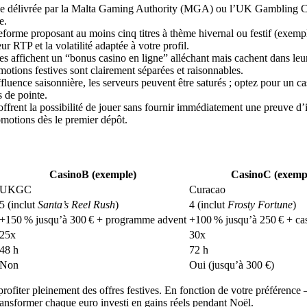
 licence délivrée par la Malta Gaming Authority (MGA) ou l’UK Gambling
e.
forme proposant au moins cinq titres à thème hivernal ou festif (exemp
r RTP et la volatilité adaptée à votre profil.
ites affichent un “bonus casino en ligne” alléchant mais cachent dans 
motions festives sont clairement séparées et raisonnables.
ffluence saisonnière, les serveurs peuvent être saturés ; optez pour un ca
 de pointe.
frent la possibilité de jouer sans fournir immédiatement une preuve d’i
romotions dès le premier dépôt.
CasinoB (exemple)
CasinoC (exemp
UKGC
Curacao
5 (inclut
Santa’s Reel Rush
)
4 (inclut
Frosty Fortune
)
+150 % jusqu’à 300 € + programme advent
+100 % jusqu’à 250 € + c
25x
30x
48 h
72 h
Non
Oui (jusqu’à 300 €)
rofiter pleinement des offres festives. En fonction de votre préférence
ransformer chaque euro investi en gains réels pendant Noël.