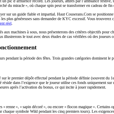
nt un pic d’affluence record. Les joueurs, attirés par l’ambiance festive
rché du miracle », où chaque spin peut se transformer en cadeau de fin d
puyer sur un guide fiable et impartial. Haut Couserans.Com se position
ions les plus généreuses sans demander de KYC excessif. Vous trouverez ci
ent réel
.
és aux machines à sous, nous présenterons des critères objectifs pour cho
ous illustrerons le tout avec deux études de cas vérifiées où des joueurs
fonctionnement
oueurs pendant la période des fêtes. Trois grandes catégories dominent l
sur le premier dépôt effectué pendant la période définie (souvent du 
ité réside dans l’exigence que le joueur utilise ces fonds uniquement sur 
heures après l’activation du bonus, ce qui incite à jouer rapidement.
 « renne », « sapin décoré », ou encore « flocon magique ». Certains opé
ur chaque symbole Wild pendant les cinq premiers tours). Les exigences d