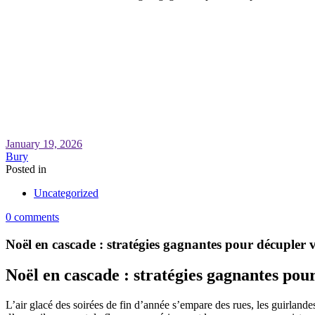
January 19, 2026
Bury
Posted in
Uncategorized
0 comments
Noël en cascade : stratégies gagnantes pour décupler vo
Noël en cascade : stratégies gagnantes pour
L’air glacé des soirées de fin d’année s’empare des rues, les guirland