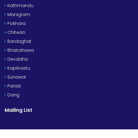
Kathmandu
Manigram
Pokhara
Chitwan
Bardaghat
Bhairahawa
Devdaha
Kapilvastu
Sunawal
Parasi
Dang
Mailing List