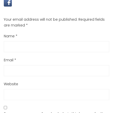
Your email address will not be published.
Required fields
are marked
*
Name
*
Email
*
Website