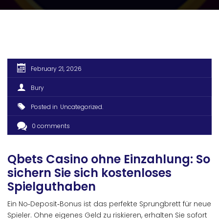
February 21, 2026
Bury
Posted in
Uncategorized
0 comments
Qbets Casino ohne Einzahlung: So
sichern Sie sich kostenloses
Spielguthaben
Ein No‑Deposit‑Bonus ist das perfekte Sprungbrett für neue
Spieler. Ohne eigenes Geld zu riskieren, erhalten Sie sofort