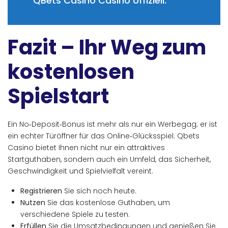
QBets Casino Casino offiziell
.
Fazit – Ihr Weg zum
kostenlosen
Spielstart
Ein No‑Deposit‑Bonus ist mehr als nur ein Werbegag; er ist
ein echter Türöffner für das Online‑Glücksspiel. Qbets
Casino bietet Ihnen nicht nur ein attraktives
Startguthaben, sondern auch ein Umfeld, das Sicherheit,
Geschwindigkeit und Spielvielfalt vereint.
Registrieren
Sie sich noch heute.
Nutzen
Sie das kostenlose Guthaben, um
verschiedene Spiele zu testen.
Erfüllen
Sie die Umsatzbedingungen und genießen Sie