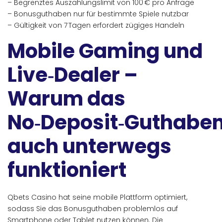
– Begrenztes Auszahlungslimit von 100 € pro Anfrage
– Bonusguthaben nur für bestimmte Spiele nutzbar
– Gültigkeit von 7 Tagen erfordert zügiges Handeln
Mobile Gaming und
Live‑Dealer –
Warum das
No‑Deposit‑Guthabe
auch unterwegs
funktioniert
Qbets Casino hat seine mobile Plattform optimiert,
sodass Sie das Bonusguthaben problemlos auf
Smartphone oder Tablet nutzen können. Die