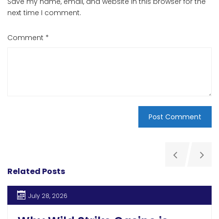
Save my name, email, and website in this browser for the
next time I comment.
Comment
*
Related Posts
July 28, 2026