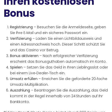
Ihren kostenlosen
Bonus
Registrierung
– Besuchen Sie die Anmeldeseite, geben
Sie Ihre E‑Mail und ein sicheres Passwort ein.
Verifizierung
– Laden Sie einen Lichtbildausweis und
einen Adressnachweis hoch. Dieser Schritt schützt Sie
und das Casino vor Betrug.
Bonus aktivieren
– Nach erfolgreicher Verifizierung
erscheint das Bonusguthaben automatisch im Konto.
Spielen
– Setzen Sie das Geld in Ihren Lieblingsslot oder
bei einem Live‑Dealer‑Tisch ein.
Umsatz erfüllen
– Erreichen Sie die geforderte 20‑fache
Umsatz‑Multiplikation.
Auszahlung
– Beantragen Sie die Auszahlung, das Geld
kommt in der Regel innerhalb von 24 Stunden auf Ihr
Bankkonto.