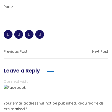
Realz
Previous Post
Next Post
Leave a Reply
Connect with:
Your email address will not be published.
Required fields
are marked
*