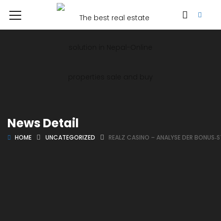
News Detail
HOME
UNCATEGORIZED
REALZ CASINO – ANALYSE DER BONUS‑S