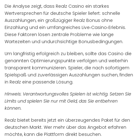
Die Analyse zeigt, dass Realz Casino ein starkes
Wertversprechen für deutsche Spieler liefert: schnelle
Auszahlungen, ein großzügiger Realz Bonus ohne
Einzahlung und ein umfangreiches Live‑Casino‑Erlebnis.
Diese Faktoren lösen zentrale Probleme wie lange
Wartezeiten und undurchsichtige Bonusbedingungen.
Um langfristig erfolgreich zu bleiben, sollte das Casino die
genannten Optimierungspunkte verfolgen und weiterhin
transparent kommunizieren. Spieler, die nach sofortigem
Spielspaß und zuverlässigen Auszahlungen suchen, finden
in Realz eine passende Lösung.
Hinweis: Verantwortungsvolles Spielen ist wichtig. Setzen Sie
Limits und spielen Sie nur mit Geld, das Sie entbehren
können.
Realz bietet bereits jetzt ein überzeugendes Paket für den
deutschen Markt. Wer mehr über das Angebot erfahren
möchte, kann die Plattform direkt besuchen.