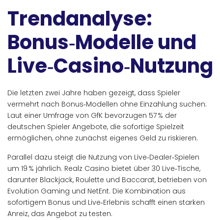
Trendanalyse:
Bonus‑Modelle und
Live‑Casino‑Nutzung
Die letzten zwei Jahre haben gezeigt, dass Spieler
vermehrt nach Bonus‑Modellen ohne Einzahlung suchen.
Laut einer Umfrage von GfK bevorzugen 57 % der
deutschen Spieler Angebote, die sofortige Spielzeit
ermöglichen, ohne zunächst eigenes Geld zu riskieren.
Parallel dazu steigt die Nutzung von Live‑Dealer‑Spielen
um 19 % jährlich. Realz Casino bietet über 30 Live‑Tische,
darunter Blackjack, Roulette und Baccarat, betrieben von
Evolution Gaming und NetEnt. Die Kombination aus
sofortigem Bonus und Live‑Erlebnis schafft einen starken
Anreiz, das Angebot zu testen.