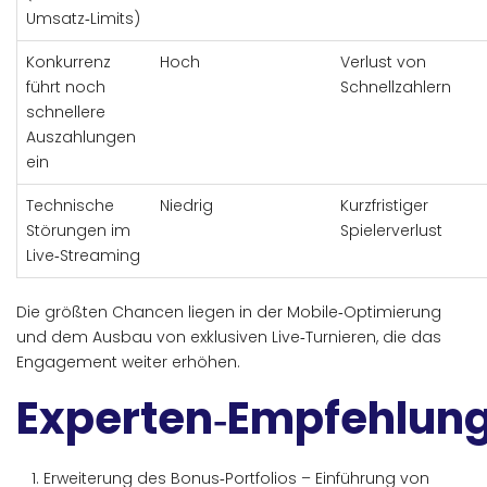
Umsatz‑Limits)
Konkurrenz
Hoch
Verlust von
führt noch
Schnellzahlern
schnellere
Auszahlungen
ein
Technische
Niedrig
Kurzfristiger
Störungen im
Spielerverlust
Live‑Streaming
Die größten Chancen liegen in der Mobile‑Optimierung
und dem Ausbau von exklusiven Live‑Turnieren, die das
Engagement weiter erhöhen.
Experten‑Empfehlun
Erweiterung des Bonus‑Portfolios – Einführung von