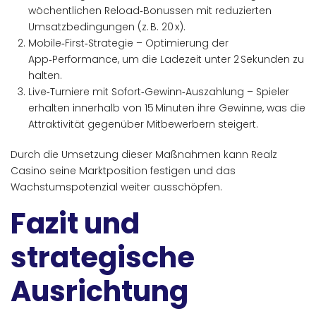
wöchentlichen Reload‑Bonussen mit reduzierten
Umsatzbedingungen (z. B. 20 x).
Mobile‑First‑Strategie – Optimierung der
App‑Performance, um die Ladezeit unter 2 Sekunden zu
halten.
Live‑Turniere mit Sofort‑Gewinn‑Auszahlung – Spieler
erhalten innerhalb von 15 Minuten ihre Gewinne, was die
Attraktivität gegenüber Mitbewerbern steigert.
Durch die Umsetzung dieser Maßnahmen kann Realz
Casino seine Marktposition festigen und das
Wachstumspotenzial weiter ausschöpfen.
Fazit und
strategische
Ausrichtung