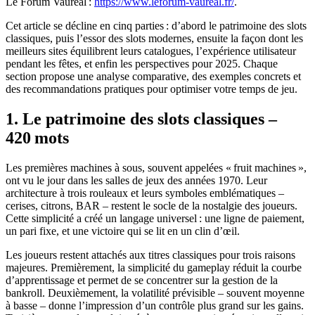
Le Forum Vaureal :
https://www.leforum-vaureal.fr/
.
Cet article se décline en cinq parties : d’abord le patrimoine des slots
classiques, puis l’essor des slots modernes, ensuite la façon dont les
meilleurs sites équilibrent leurs catalogues, l’expérience utilisateur
pendant les fêtes, et enfin les perspectives pour 2025. Chaque
section propose une analyse comparative, des exemples concrets et
des recommandations pratiques pour optimiser votre temps de jeu.
1. Le patrimoine des slots classiques –
420 mots
Les premières machines à sous, souvent appelées « fruit machines »,
ont vu le jour dans les salles de jeux des années 1970. Leur
architecture à trois rouleaux et leurs symboles emblématiques –
cerises, citrons, BAR – restent le socle de la nostalgie des joueurs.
Cette simplicité a créé un langage universel : une ligne de paiement,
un pari fixe, et une victoire qui se lit en un clin d’œil.
Les joueurs restent attachés aux titres classiques pour trois raisons
majeures. Premièrement, la simplicité du gameplay réduit la courbe
d’apprentissage et permet de se concentrer sur la gestion de la
bankroll. Deuxièmement, la volatilité prévisible – souvent moyenne
à basse – donne l’impression d’un contrôle plus grand sur les gains.