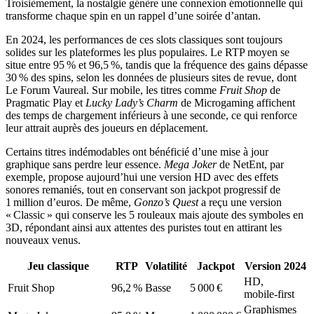
Troisièmement, la nostalgie génère une connexion émotionnelle qui
transforme chaque spin en un rappel d’une soirée d’antan.
En 2024, les performances de ces slots classiques sont toujours
solides sur les plateformes les plus populaires. Le RTP moyen se
situe entre 95 % et 96,5 %, tandis que la fréquence des gains dépasse
30 % des spins, selon les données de plusieurs sites de revue, dont
Le Forum Vaureal. Sur mobile, les titres comme
Fruit Shop
de
Pragmatic Play et
Lucky Lady’s Charm
de Microgaming affichent
des temps de chargement inférieurs à une seconde, ce qui renforce
leur attrait auprès des joueurs en déplacement.
Certains titres indémodables ont bénéficié d’une mise à jour
graphique sans perdre leur essence.
Mega Joker
de NetEnt, par
exemple, propose aujourd’hui une version HD avec des effets
sonores remaniés, tout en conservant son jackpot progressif de
1 million d’euros. De même,
Gonzo’s Quest
a reçu une version
« Classic » qui conserve les 5 rouleaux mais ajoute des symboles en
3D, répondant ainsi aux attentes des puristes tout en attirant les
nouveaux venus.
Jeu classique
RTP
Volatilité
Jackpot
Version 2024
HD,
Fruit Shop
96,2 %
Basse
5 000 €
mobile‑first
Graphismes