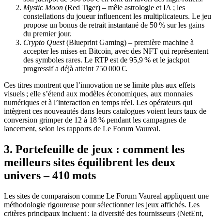
Mystic Moon
(Red Tiger) – mêle astrologie et IA ; les
constellations du joueur influencent les multiplicateurs. Le jeu
propose un bonus de retrait instantané de 50 % sur les gains
du premier jour.
Crypto Quest
(Blueprint Gaming) – première machine à
accepter les mises en Bitcoin, avec des NFT qui représentent
des symboles rares. Le RTP est de 95,9 % et le jackpot
progressif a déjà atteint 750 000 €.
Ces titres montrent que l’innovation ne se limite plus aux effets
visuels ; elle s’étend aux modèles économiques, aux monnaies
numériques et à l’interaction en temps réel. Les opérateurs qui
intègrent ces nouveautés dans leurs catalogues voient leurs taux de
conversion grimper de 12 à 18 % pendant les campagnes de
lancement, selon les rapports de Le Forum Vaureal.
3. Portefeuille de jeux : comment les
meilleurs sites équilibrent les deux
univers – 410 mots
Les sites de comparaison comme Le Forum Vaureal appliquent une
méthodologie rigoureuse pour sélectionner les jeux affichés. Les
critères principaux incluent : la diversité des fournisseurs (NetEnt,