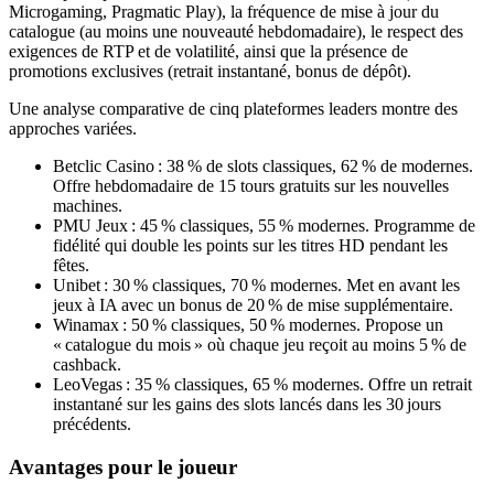
Microgaming, Pragmatic Play), la fréquence de mise à jour du
catalogue (au moins une nouveauté hebdomadaire), le respect des
exigences de RTP et de volatilité, ainsi que la présence de
promotions exclusives (retrait instantané, bonus de dépôt).
Une analyse comparative de cinq plateformes leaders montre des
approches variées.
Betclic Casino : 38 % de slots classiques, 62 % de modernes.
Offre hebdomadaire de 15 tours gratuits sur les nouvelles
machines.
PMU Jeux : 45 % classiques, 55 % modernes. Programme de
fidélité qui double les points sur les titres HD pendant les
fêtes.
Unibet : 30 % classiques, 70 % modernes. Met en avant les
jeux à IA avec un bonus de 20 % de mise supplémentaire.
Winamax : 50 % classiques, 50 % modernes. Propose un
« catalogue du mois » où chaque jeu reçoit au moins 5 % de
cashback.
LeoVegas : 35 % classiques, 65 % modernes. Offre un retrait
instantané sur les gains des slots lancés dans les 30 jours
précédents.
Avantages pour le joueur