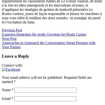
régulièrement les classements fiables de Le Forum Vaureal, de tester
à la fois les titres intemporels et les innovations récentes, et
d’appliquer les stratégies de gestion de bankroll présentées ici.
Restez curieux, jouez de façon responsable et laissez les machines à
sous vous offrir le meilleur des deux mondes : la nostalgie du passé
et l’excitation du futur.
Previous Post
Experten‑Strategien für große Gewinne bei Realz Casino
Next Post
Approaches to Approach the Conversation About Prenups with
Your Partner
Leave a Reply
Connect with:
Your email address will not be published.
Required fields are
marked
*
Name
*
Email
*