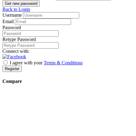
Get new password
Back to Login
Username
Email
Password
Retype Password
Connect with:
I agree with your
Terms & Conditions
Register
Compare