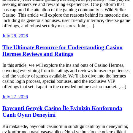
seeking immersive and rewarding experiences. One platform that
has captured the attention of the gaming community is Wild Strike
Casino. This article will explore the reasons behind its meteoric rise,
including its generous bonuses, user-friendly interface, diverse game
offerings, and robust security measures. Join […]
July 28, 2026
The Ultimate Resource for Understanding Casino
Hermes Reviews and Ratings
In this article, we will explore the ins and outs of Casino Hermes,
covering everything from its ratings and reviews to user experiences
and the variety of games available. We’ll also dive into the hermes
casino login process, special bonuses, and the exclusive VIP
offerings that set it apart in the crowded online casino market. […]
July 27, 2026
Bayconti Gerçek Casino İle Evinizin Konforunda
Canlı Oyun Deneyimi
Bu makalede, bayconti casino’nun sunduğu canlı oyun deneyimini,
ev konforunda nasıl yaşayabileceğinizi ve bu süreçte nelere dikkat