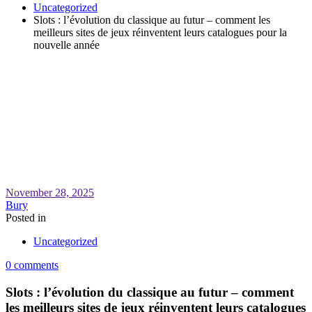
Uncategorized
Slots : l’évolution du classique au futur – comment les
meilleurs sites de jeux réinventent leurs catalogues pour la
nouvelle année
November 28, 2025
Bury
Posted in
Uncategorized
0 comments
Slots : l’évolution du classique au futur – comment
les meilleurs sites de jeux réinventent leurs catalogues