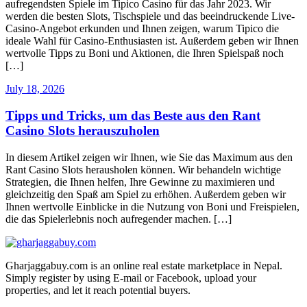
aufregendsten Spiele im Tipico Casino für das Jahr 2023. Wir
werden die besten Slots, Tischspiele und das beeindruckende Live-
Casino-Angebot erkunden und Ihnen zeigen, warum Tipico die
ideale Wahl für Casino-Enthusiasten ist. Außerdem geben wir Ihnen
wertvolle Tipps zu Boni und Aktionen, die Ihren Spielspaß noch
[…]
July 18, 2026
Tipps und Tricks, um das Beste aus den Rant
Casino Slots herauszuholen
In diesem Artikel zeigen wir Ihnen, wie Sie das Maximum aus den
Rant Casino Slots herausholen können. Wir behandeln wichtige
Strategien, die Ihnen helfen, Ihre Gewinne zu maximieren und
gleichzeitig den Spaß am Spiel zu erhöhen. Außerdem geben wir
Ihnen wertvolle Einblicke in die Nutzung von Boni und Freispielen,
die das Spielerlebnis noch aufregender machen. […]
Gharjaggabuy.com is an online real estate marketplace in Nepal.
Simply register by using E-mail or Facebook, upload your
properties, and let it reach potential buyers.