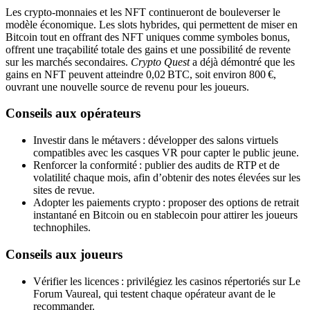
Les crypto‑monnaies et les NFT continueront de bouleverser le
modèle économique. Les slots hybrides, qui permettent de miser en
Bitcoin tout en offrant des NFT uniques comme symboles bonus,
offrent une traçabilité totale des gains et une possibilité de revente
sur les marchés secondaires.
Crypto Quest
a déjà démontré que les
gains en NFT peuvent atteindre 0,02 BTC, soit environ 800 €,
ouvrant une nouvelle source de revenu pour les joueurs.
Conseils aux opérateurs
Investir dans le métavers : développer des salons virtuels
compatibles avec les casques VR pour capter le public jeune.
Renforcer la conformité : publier des audits de RTP et de
volatilité chaque mois, afin d’obtenir des notes élevées sur les
sites de revue.
Adopter les paiements crypto : proposer des options de retrait
instantané en Bitcoin ou en stablecoin pour attirer les joueurs
technophiles.
Conseils aux joueurs
Vérifier les licences : privilégiez les casinos répertoriés sur Le
Forum Vaureal, qui testent chaque opérateur avant de le
recommander.