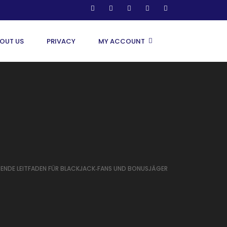
OUT US
PRIVACY
MY ACCOUNT
SENDE LEITFADEN FÜR BLACKJACK‑FANS UND BONUSJÄGER