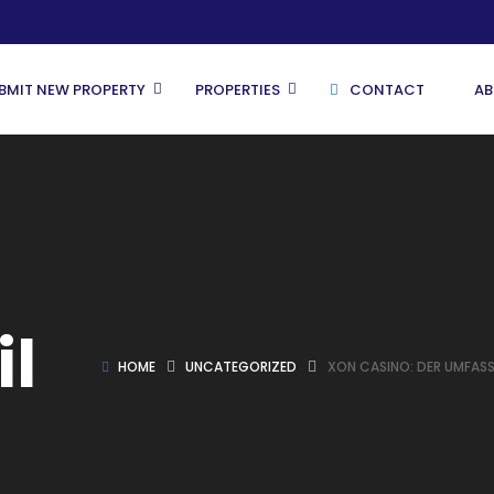
BMIT NEW PROPERTY
PROPERTIES
CONTACT
AB
Butwal
Kathmandu
Pokhara
l
HOME
UNCATEGORIZED
XON CASINO: DER UMFAS