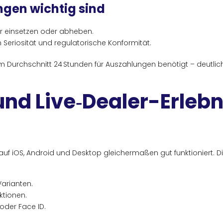
gen wichtig sind
er einsetzen oder abheben.
 Seriosität und regulatorische Konformität.
im Durchschnitt 24 Stunden für Auszahlungen benötigt – deutlich
nd Live‑Dealer-Erlebn
auf iOS, Android und Desktop gleichermaßen gut funktioniert. 
Varianten.
ktionen.
oder Face ID.