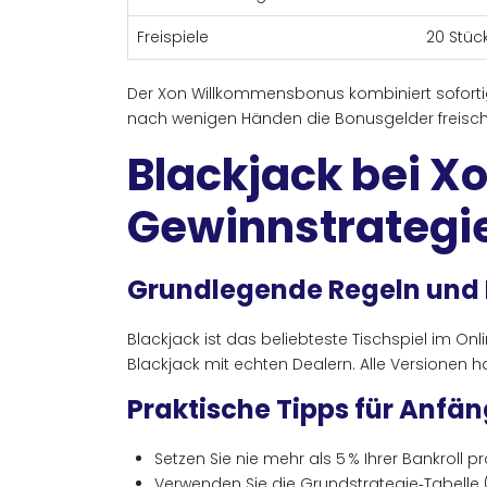
Freispiele
20 Stüc
Der Xon Willkommensbonus kombiniert sofortige
nach wenigen Händen die Bonusgelder freisch
Blackjack bei Xo
Gewinnstrategi
Grundlegende Regeln und
Blackjack ist das beliebteste Tischspiel im On
Blackjack mit echten Dealern. Alle Versionen ha
Praktische Tipps für Anfän
Setzen Sie nie mehr als 5 % Ihrer Bankroll p
Verwenden Sie die Grundstrategie‑Tabelle (