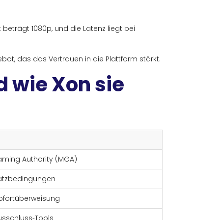
beträgt 1080p, und die Latenz liegt bei
ot, das das Vertrauen in die Plattform stärkt.
 wie Xon sie
aming Authority (MGA)
atzbedingungen
 Sofortüberweisung
Ausschluss‑Tools