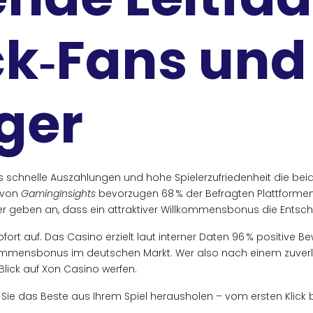
ck‑Fans und
ger
s schnelle Auszahlungen und hohe Spielerzufriedenheit die beid
e von
GamingInsights
bevorzugen 68 % der Befragten Plattformen
eler geben an, dass ein attraktiver Willkommensbonus die Entsch
fort auf. Das Casino erzielt laut interner Daten 96 % positive
ommensbonus im deutschen Markt. Wer also nach einem zuverlä
Blick auf Xon Casino werfen.
wie Sie das Beste aus Ihrem Spiel herausholen – vom ersten Klick