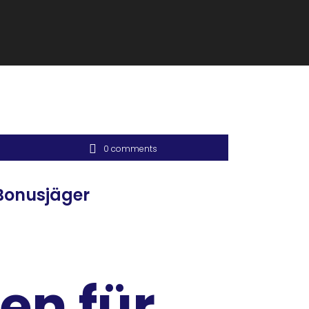
0 comments
 Bonusjäger
en für