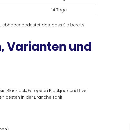
14 Tage
Liebhaber bedeutet das, dass Sie bereits
n, Varianten und
sic Blackjack, European Blackjack und Live
den besten in der Branche zählt.
hen).