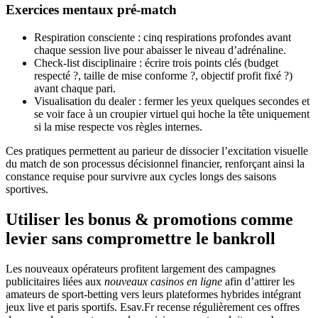
Exercices mentaux pré‑match
Respiration consciente : cinq respirations profondes avant
chaque session live pour abaisser le niveau d’adrénaline.
Check‑list disciplinaire : écrire trois points clés (budget
respecté ?, taille de mise conforme ?, objectif profit fixé ?)
avant chaque pari.
Visualisation du dealer : fermer les yeux quelques secondes et
se voir face à un croupier virtuel qui hoche la tête uniquement
si la mise respecte vos règles internes.
Ces pratiques permettent au parieur de dissocier l’excitation visuelle
du match de son processus décisionnel financier, renforçant ainsi la
constance requise pour survivre aux cycles longs des saisons
sportives.
Utiliser les bonus & promotions comme
levier sans compromettre le bankroll
Les nouveaux opérateurs profitent largement des campagnes
publicitaires liées aux
nouveaux casinos en ligne
afin d’attirer les
amateurs de sport‑betting vers leurs plateformes hybrides intégrant
jeux live et paris sportifs. Esav.Fr recense régulièrement ces offres