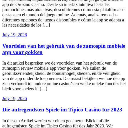
app de Orozino Casino. Desde su interfaz intuitiva hasta las
promociones más atractivas, descubriremos cómo esta plataforma se
destaca en el mundo del juego online. Además, analizaremos las
diferentes opciones de juegos disponibles y cómo la app se adapta a
las necesidades de los […]
July 19, 2026
Voordelen van het gebruik van de zumospin mobiele
app voor gokken
In dit artikel bespreken we de voordelen van het gebruik van de
zumospin review mobiele app voor gokken. We zullen de
gebruiksvriendelijkheid, de bonusmogelijkheden, en de veiligheid
van de app onder de loep nemen. Daarnaast bekijken we hoe de app
zich verhoudt tot andere online casino’s en welke unieke functies het
biedt voor spelers in […]
July 19, 2026
Die aufregendsten Spiele im Tipico Casino für 2023
In diesem Artikel werfen wir einen genaueren Blick auf die
aufregendsten Spiele im Tipico Casino für das Jahr 2023. Wir