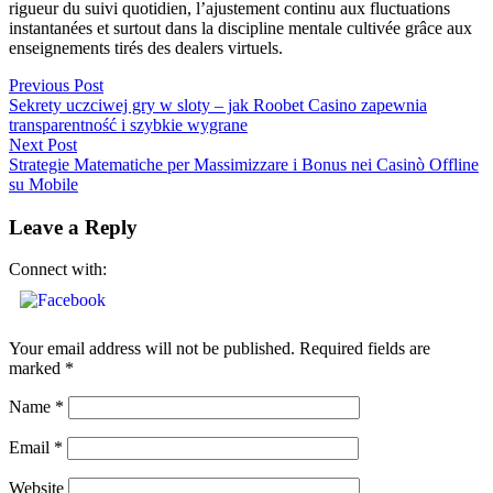
rigueur du suivi quotidien, l’ajustement continu aux fluctuations
instantanées et surtout dans la discipline mentale cultivée grâce aux
enseignements tirés des dealers virtuels.​
Previous Post
Sekrety uczciwej gry w sloty – jak Roobet Casino zapewnia
transparentność i szybkie wygrane
Next Post
Strategie Matematiche per Massimizzare i Bonus nei Casinò Offline
su Mobile
Leave a Reply
Connect with:
Your email address will not be published.
Required fields are
marked
*
Name
*
Email
*
Website