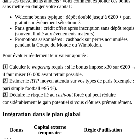
dans ses classements annuels ; voici comment exploiter ces bonus
sans mettre en danger votre capital :
Welcome bonus typique : dépôt doublé jusqu’à €200 + pari
gratuit sur événement sélectionné.
Paris gratuits : crédit offert après inscription sans dépôt requis
(souvent limité aux événements majeurs).
Promotions saisonnières : cashback sur pertes accumulées
pendant la Coupe du Monde ou Wimbledon.
Pour évaluer réellement leur valeur ajoutée :
1️⃣ Calculer le
wagering
requis : si le bonus impose x30 sur €200 →
il faut miser €6 000 avant retrait possible.
2️⃣ Estimer le
RTP
moyen attendu sur vos types de paris (exemple :
pari simple football ≈95 %).
3️⃣ Déduire le risque lié au
cash‑out
forcé qui peut réduire
considérablement le gain potentiel si vous clôturez prématurément.
Intégration dans le plan global
Capital externe
Bonus
Règle d’utilisation
temporaire