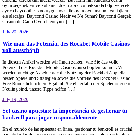
oyun seçenekleri ve kullanıcı dostu arayüzü hakkında bilgi verecek,
ayrıca bayconti casino uygulaması ile oyun oynamanın avantajlarını
ele alacağız. Bayconti Casino Nedir ve Ne Sunar? Bayconti Gerçek
Casino ile Canlı Oyun Deneyimi […]
July 20, 2026
Wie man das Potenzial des Rockbet Mobile Casinos
voll ausschöpft
In diesem Artikel werden wir Ihnen zeigen, wie Sie das volle
Potenzial des Rockbet Mobile Casinos ausschöpfen können. Wir
werden wichtige Aspekte wie die Nutzung der Rockbet App, die
besten Spiele und Strategien sowie die Vorteile des Rockbet Casino
Free Bonus beleuchten. Egal, ob Sie ein erfahrener Spieler oder ein
Neuling sind, unsere Tipps helfen […]
July 19, 2026
Sol casino apuestas: la importancia de gestionar tu
bankroll para jugar responsablemente
En el mundo de las apuestas en línea, gestionar tu bankroll es crucial
para disfrutar de una experiencia de juego responsable y sostenible.