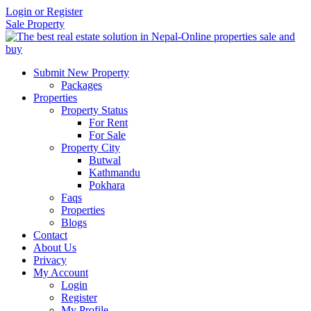
Login or Register
Sale Property
Submit New Property
Packages
Properties
Property Status
For Rent
For Sale
Property City
Butwal
Kathmandu
Pokhara
Faqs
Properties
Blogs
Contact
About Us
Privacy
My Account
Login
Register
My Profile