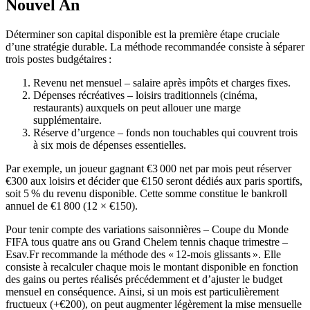
Nouvel An
Déterminer son capital disponible est la première étape cruciale
d’une stratégie durable. La méthode recommandée consiste à séparer
trois postes budgétaires :
Revenu net mensuel – salaire après impôts et charges fixes.
Dépenses récréatives – loisirs traditionnels (cinéma,
restaurants) auxquels on peut allouer une marge
supplémentaire.
Réserve d’urgence – fonds non touchables qui couvrent trois
à six mois de dépenses essentielles.
Par exemple, un joueur gagnant €3 000 net par mois peut réserver
€300 aux loisirs et décider que €150 seront dédiés aux paris sportifs,
soit 5 % du revenu disponible. Cette somme constitue le bankroll
annuel de €1 800 (12 × €150).
Pour tenir compte des variations saisonnières – Coupe du Monde
FIFA tous quatre ans ou Grand Chelem tennis chaque trimestre –
Esav.Fr recommande la méthode des « 12‑mois glissants ». Elle
consiste à recalculer chaque mois le montant disponible en fonction
des gains ou pertes réalisés précédemment et d’ajuster le budget
mensuel en conséquence. Ainsi, si un mois est particulièrement
fructueux (+€200), on peut augmenter légèrement la mise mensuelle