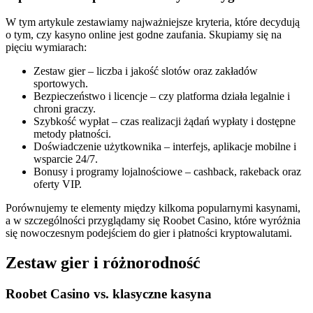
W tym artykule zestawiamy najważniejsze kryteria, które decydują
o tym, czy kasyno online jest godne zaufania. Skupiamy się na
pięciu wymiarach:
Zestaw gier – liczba i jakość slotów oraz zakładów
sportowych.
Bezpieczeństwo i licencje – czy platforma działa legalnie i
chroni graczy.
Szybkość wypłat – czas realizacji żądań wypłaty i dostępne
metody płatności.
Doświadczenie użytkownika – interfejs, aplikacje mobilne i
wsparcie 24/7.
Bonusy i programy lojalnościowe – cashback, rakeback oraz
oferty VIP.
Porównujemy te elementy między kilkoma popularnymi kasynami,
a w szczególności przyglądamy się Roobet Casino, które wyróżnia
się nowoczesnym podejściem do gier i płatności kryptowalutami.
Zestaw gier i różnorodność
Roobet Casino vs. klasyczne kasyna