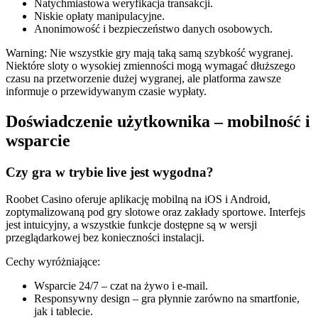
Natychmiastowa weryfikacja transakcji.
Niskie opłaty manipulacyjne.
Anonimowość i bezpieczeństwo danych osobowych.
Warning: Nie wszystkie gry mają taką samą szybkość wygranej.
Niektóre sloty o wysokiej zmienności mogą wymagać dłuższego
czasu na przetworzenie dużej wygranej, ale platforma zawsze
informuje o przewidywanym czasie wypłaty.
Doświadczenie użytkownika – mobilność i
wsparcie
Czy gra w trybie live jest wygodna?
Roobet Casino oferuje aplikację mobilną na iOS i Android,
zoptymalizowaną pod gry slotowe oraz zakłady sportowe. Interfejs
jest intuicyjny, a wszystkie funkcje dostępne są w wersji
przeglądarkowej bez konieczności instalacji.
Cechy wyróżniające:
Wsparcie 24/7 – czat na żywo i e-mail.
Responsywny design – gra płynnie zarówno na smartfonie,
jak i tablecie.