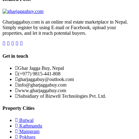
Gharjaggabuy.com is an online real estate marketplace in Nepal.
Simply register by using E-mail or Facebook, upload your
properties, and let it reach potential buyers.
Get in touch
Ghar Jagga Buy, Nepal
(+977) 9815-441-808
gharjaggabuy@outlook.com
info@gharjaggabuy.com
www.gharjaggabuy.com
Subsidiary of Bizwell Technologies Pvt. Ltd.
Property Cities
Butwal
Kathmandu
Manigram
Pokhara