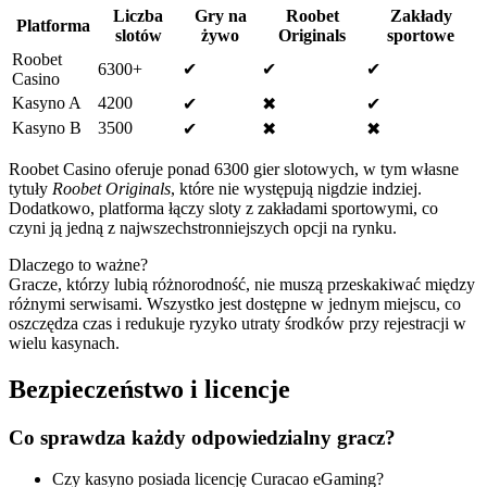
Liczba
Gry na
Roobet
Zakłady
Platforma
slotów
żywo
Originals
sportowe
Roobet
6300+
✔
✔
✔
Casino
Kasyno A
4200
✔
✖
✔
Kasyno B
3500
✔
✖
✖
Roobet Casino oferuje ponad 6300 gier slotowych, w tym własne
tytuły
Roobet Originals
, które nie występują nigdzie indziej.
Dodatkowo, platforma łączy sloty z zakładami sportowymi, co
czyni ją jedną z najwszechstronniejszych opcji na rynku.
Dlaczego to ważne?
Gracze, którzy lubią różnorodność, nie muszą przeskakiwać między
różnymi serwisami. Wszystko jest dostępne w jednym miejscu, co
oszczędza czas i redukuje ryzyko utraty środków przy rejestracji w
wielu kasynach.
Bezpieczeństwo i licencje
Co sprawdza każdy odpowiedzialny gracz?
Czy kasyno posiada licencję Curacao eGaming?