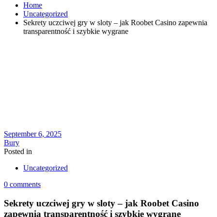
Home
Uncategorized
Sekrety uczciwej gry w sloty – jak Roobet Casino zapewnia
transparentność i szybkie wygrane
September 6, 2025
Bury
Posted in
Uncategorized
0 comments
Sekrety uczciwej gry w sloty – jak Roobet Casino
zapewnia transparentność i szybkie wygrane