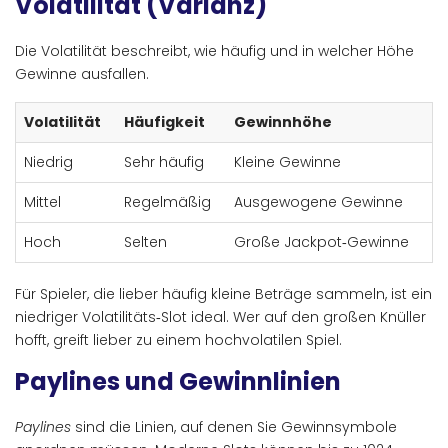
Volatilität (Varianz)
Die Volatilität beschreibt, wie häufig und in welcher Höhe
Gewinne ausfallen.
Volatilität
Häufigkeit
Gewinnhöhe
Niedrig
Sehr häufig
Kleine Gewinne
Mittel
Regelmäßig
Ausgewogene Gewinne
Hoch
Selten
Große Jackpot‑Gewinne
Für Spieler, die lieber häufig kleine Beträge sammeln, ist ein
niedriger Volatilitäts‑Slot ideal. Wer auf den großen Knüller
hofft, greift lieber zu einem hochvolatilen Spiel.
Paylines und Gewinnlinien
Paylines
sind die Linien, auf denen Sie Gewinnsymbole