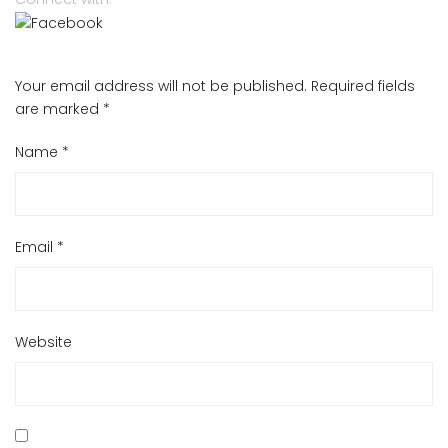
Your email address will not be published.
Required fields
are marked
*
Name
*
Email
*
Website