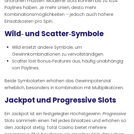
anordnen müssen. Moderne Slots können bis zu 1024
Paylines haben. Je mehr Linien, desto mehr
Kombinationsmöglichkeiten – jedoch auch höhere
Einsatzkosten pro Spin.
Wild‑ und Scatter‑Symbole
Wild ersetzt andere Symbole, um
Gewinnkombinationen zu vervollständigen.
Scatter löst Bonus‑Features aus, häufig unabhängig
von Paylines.
Beide Symbolarten erhöhen das Gewinnpotenzial
erheblich, besonders in Kombination mit Multiplikatoren.
Jackpot und Progressive Slots
Ein Jackpot ist ein festgelegter Höchstgewinn.
Progressive
Slots sammeln einen Teil jedes Einsatzes und erhöhen so
den Jackpot stetig. Total Casino bietet mehrere