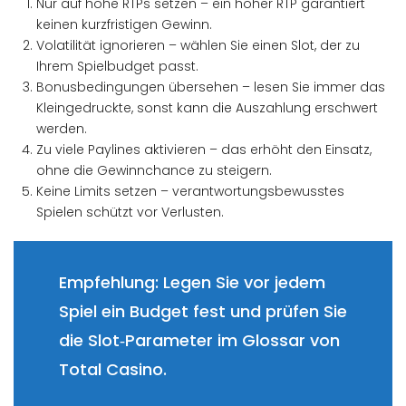
Nur auf hohe RTPs setzen – ein hoher RTP garantiert
keinen kurzfristigen Gewinn.
Volatilität ignorieren – wählen Sie einen Slot, der zu
Ihrem Spielbudget passt.
Bonusbedingungen übersehen – lesen Sie immer das
Kleingedruckte, sonst kann die Auszahlung erschwert
werden.
Zu viele Paylines aktivieren – das erhöht den Einsatz,
ohne die Gewinnchance zu steigern.
Keine Limits setzen – verantwortungsbewusstes
Spielen schützt vor Verlusten.
Empfehlung: Legen Sie vor jedem
Spiel ein Budget fest und prüfen Sie
die Slot‑Parameter im Glossar von
Total Casino.