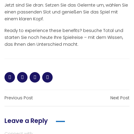
Jetzt sind Sie dran: Setzen Sie das Gelernte um, wählen Sie
einen passenden Slot und genießen Sie das Spiel mit
einem klaren Kopf.
Ready to experience these benefits?
besuche Total
und
starten Sie noch heute Ihre Spielreise – mit dem Wissen,
das Ihnen den Unterschied macht.
Previous Post
Next Post
Leave a Reply
Connect with: