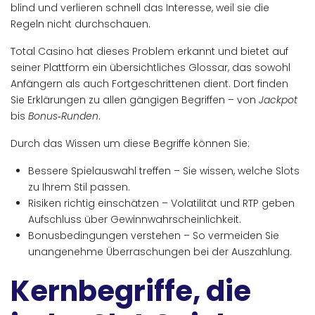
blind und verlieren schnell das Interesse, weil sie die
Regeln nicht durchschauen.
Total Casino hat dieses Problem erkannt und bietet auf
seiner Plattform ein übersichtliches Glossar, das sowohl
Anfängern als auch Fortgeschrittenen dient. Dort finden
Sie Erklärungen zu allen gängigen Begriffen – von
Jackpot
bis
Bonus‑Runden
.
Durch das Wissen um diese Begriffe können Sie:
Bessere Spielauswahl treffen – Sie wissen, welche Slots
zu Ihrem Stil passen.
Risiken richtig einschätzen – Volatilität und RTP geben
Aufschluss über Gewinnwahrscheinlichkeit.
Bonusbedingungen verstehen – So vermeiden Sie
unangenehme Überraschungen bei der Auszahlung.
Kernbegriffe, die