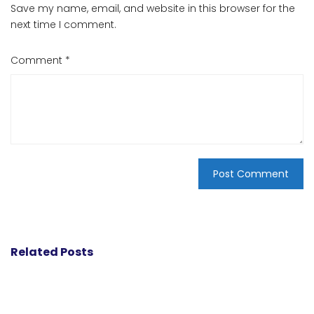
Save my name, email, and website in this browser for the
next time I comment.
Comment
*
Related Posts