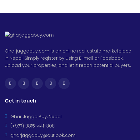
Gharjaggabuy.com is an online real estate marketplace
in Nepal. Simply register by using E-mail or Facebook,
upload your properties, and let it reach potential buyers.
Get in touch
Ghar Jagga Buy, Nepal
(+977) 9815-441-808
gharjaggabuy@outlook.com