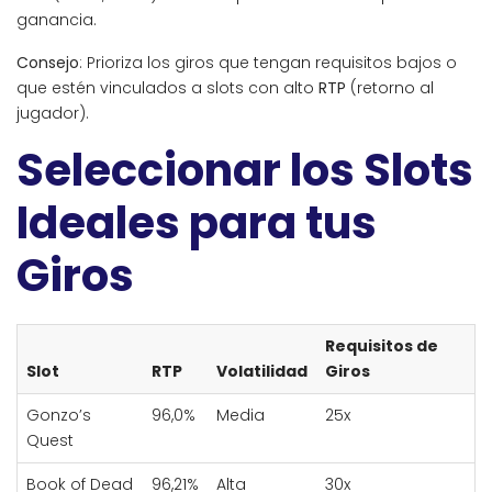
ganancia.
Consejo
: Prioriza los giros que tengan requisitos bajos o
que estén vinculados a slots con alto
RTP
(retorno al
jugador).
Seleccionar los Slots
Ideales para tus
Giros
Requisitos de
Slot
RTP
Volatilidad
Giros
Gonzo’s
96,0%
Media
25x
Quest
Book of Dead
96,21%
Alta
30x