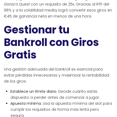
Gonzo’s Quest
con un requisito de 25x. Gracias al RTP del
96% y a la volatilidad media, logró convertir esos giros en
€45 de ganancia neta en menos de una hora.
Gestionar tu
Bankroll con Giros
Gratis
Una gestión adecuada del bankroll es esencial para
evitar pérdidas innecesarias y maximizar la rentabilidad
de los giros.
Establece un límite diario
: Decide cuánto estás
dispuesto a perder antes de comenzar a jugar.
Apuesta mínima
: Usa la apuesta mínima del slot para
cumplir los requisitos de forma más lenta pero
segura.